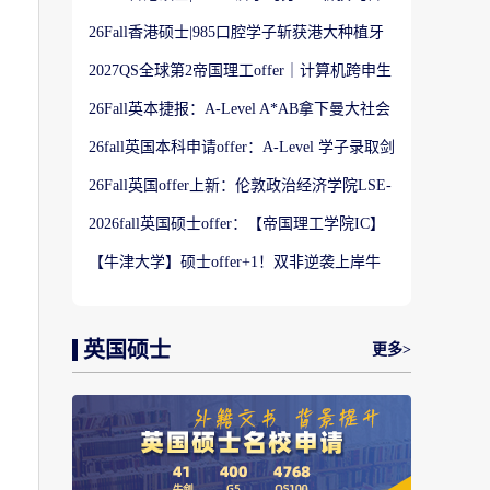
港大学】商科Offer
26Fall香港硕士|985口腔学子斩获港大种植牙
科硕士Offer
2027QS全球第2帝国理工offer｜计算机跨申生
物机器人实录
26Fall英本捷报：A-Level A*AB拿下曼大社会
学与数据分析offer！
26fall英国本科申请offer：A-Level 学子录取剑
桥大学工程学专业
26Fall英国offer上新：伦敦政治经济学院LSE-
金融与风险硕士
2026fall英国硕士offer：【帝国理工学院IC】
应用机器学习专业
【牛津大学】硕士offer+1！双非逆袭上岸牛
津宗教研究专业
英国硕士
更多>