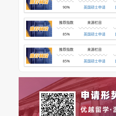
对胶质母细胞瘤细胞的影响。由于有这两端“硬
90%
英国硕士申请
的，并且科研的经历还帮助到了同学后面的面试
的，由于都是自己亲自参与的项目，自然对答如
推荐指数
来源栏目
而出，拿到了offer。
85%
英国硕士申请
关于硕士背提的话简单跟大家聊一下，优越是可以
习岗位，时间短，含金量高，并且有教授的亲笔
推荐指数
来源栏目
2..开始准备雅思和GRE、GMAT考试。
85%
英国硕士申请
3..努力刷分，提升我们的GPA并且在后续阶段
三、给同学们的建议
1.提前准备科研，重中之重
今天具体的跟各位同学聊到了很多我们在未来的
的就是提前准备科研以及实习了，这些对我们申