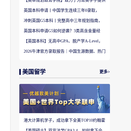
【英本规划致菁学院】致力于为菁英学子提供
定制式升学规划服务！
英国本科申请丨中国学生连续三年0录取，
LSE这些专业为什么难申？
冲刺英国G5本科丨完整高中三年规划指南，
避开 90% 申请者踩过的坑
英国本科申请G5如何逆袭？3类高含金量经
历，快速拉开文书差距
【英国本科】无高中GPA、脱产学A-Level，
还能冲刺英国顶尖名校吗?
2026牛津官方录取报告｜中国生源数据、热门
专业难度与申请策略
美国留学
更多>
港大计算机学子，成功拿下全美TOP10约翰霍
普金斯大学CS硕士
【美国硕士】双非法学GPA3.4，如何拿下全