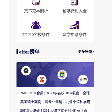
文书范本剖析
留学费用大全
题
TOP10名校条件
留学申请条件
offer榜单
更多榜单>
26fall offer合集：8973枚名校Offer收官！全球
顶尖院校录取战绩出炉
英国硕士案例：跨专业申请，北外小语种学霸
如何圆梦剑桥大学教育硕士？
26Fall香港硕士|211 经济学均分90+斩获【香