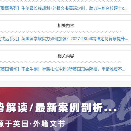
核”的科研经历，我们整个的申请文书也是围绕这项目细节来展开
【致臻系列】牛剑级长线规划+外籍文书高端定制，助力冲刺名校硕士offer！
。面试过程中，面试官也是问题也都是围绕他参与的项目来提问
流，给面试官留下了深刻的印象。最终成功从众多申请者中脱颖
相关内容
【致远系列】英国留学软实力如何加强？2027-28fall精准定制背景提升！
提供由G5藤校教授带领的项目和世界500强知名企业的核心实
推荐信以及支持背调的官方实习证明。
相关内容
【英国留学】不止牛剑！学霸扎堆冲刺3所英国顶尖院校，申请难度不输牛津剑桥
也要一直保持。
100天黄金周期内会遇到的问题以及该怎么去解决，其中最重要
请中冲刺来说是利器。希望同学们一定要利用宝贵的时间准备相