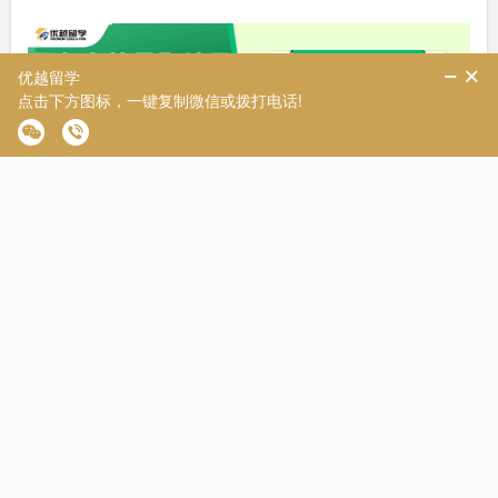
点击上图👆领取资料
以上是【本期直播预告：LLM养成记：法学生24fall申请形式与规
划】相关的全部内容，查看更多【
直播预告
】相关资讯可前往
【
优越留学
】首页！详细申请规划及方案定制请预约优越留学顾
问为你一对一解答！