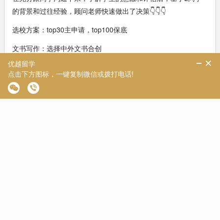
的背景和过往经验，顾问老师快速做出了决策👇👇👇
选校方案：top30主申请，top100保底
文书写作：选择中外文书合创
套餐选择：致臻港新B产品
L 同学的策展经历本来就是块宝，经 H 导师一挖，直接成了文书
里的亮点。他和文书团队一起抠细节，让L同学 从 “活动参与者”
直接变身 “电影研究实践者”，精准匹配爱丁堡对 “影视分析 + 实
践思考” 的要求。
文书导师还结合爱丁堡课程，在文书里埋了 “学术钩子”：“对苏格
兰新电影运动中‘电影与地域文化互动’的研究兴趣，正好能和爱丁
堡‘全球电影产业与文化’的课程模块联动，计划以此为切入点，探
究电影如何塑造地域身份认同。”
今年爱丁堡开放申请后，offer 下得特别快。我们团队卡着开放申
请的第一周就提交了材料 —— 早申的逻辑就是 “先到先审，早投