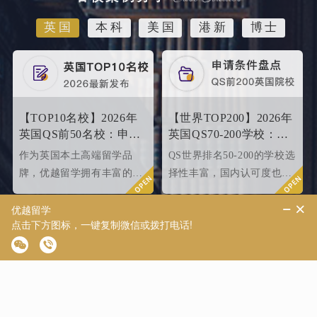
英国
本科
美国
港新
博士
【TOP10名校】2026年
【世界TOP200】2026年
英国QS前50名校：申请
英国QS70-200学校：申
条件终极大盘点！
请条件大盘点
作为英国本土高端留学品
QS世界排名50-200的学校选
牌，优越留学拥有丰富的名
择性丰富，国内认可度也很
校申请成功案例，借此篇文
高，所以今天优越就来给大
章为大家盘点英国top 10名
家盘点一下25fallQS前50-
校2024年申请条件，给正在
000内英国院校的申请条件
准备25fall硕士申请的同学
如何。
们提供有力参考。
【致臻系列】优越外籍
【致远系列】出国留学
文书共创，助力冲刺世
软实力如何升级？为
界名校硕士offer！
2026/2027fall冲刺度身定
为了满足中国留学生对于高
优越留学强势推出“至远系