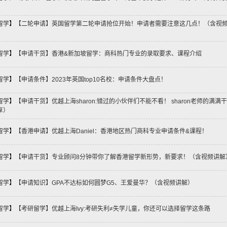
留学
】
【二轮申请】英国留学第二轮申请抢位开始！申请者需要注意这几点！（含视
留学
】
【申请干货】香港&新加坡留学：商科热门专业的录取要求、课程介绍
留学
】
【申请条件】2023年英国top10名校：申请条件大盘点！
留学
】
【申请干货】优越上海sharon:错过的小伙伴们不能不看！ sharon老师的满满干
享）
留学
】
【香港申请】优越上海Daniel：香港地区热门商科专业申请条件&课程！
留学
】
【申请干货】专业顾问8分钟带你了解香港留学新形势，新要求！（含视频讲解
留学
】
【申请知识】GPA不达标如何圆梦G5、王爱曼华？（含视频讲解）
留学
】
【考研留学】优越上海Ivy:考研失利≠失学儿童，你还可以选择留学这条路