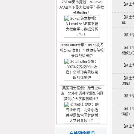
【
硕士
A*AB拿下曼大社会学与数据
分析offer！
【
硕士
解）
【
硕士
26fall offer合集：8973枚名
校Offer收官！全球顶尖院校
【
硕士
录取战绩出炉
视频分
【
硕士
【
硕士
讲解）
英国硕士案例：跨专业申
请，北外小语种学霸如何圆
【
硕士
梦剑桥大学教育硕士？
【
硕士
讲解）
【
硕士
26Fall香港硕士|211 经济学
在线预约顾问