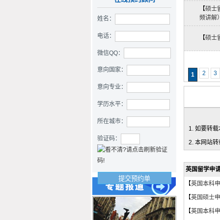
均分90+斩获【香港大学】
商科Offer
【
硕士
频讲解
姓名：
电话：
【
硕士
微信QQ：
26Fall香港硕士|985口腔学
意向国家：
子斩获港大种植牙科硕士
2
3
1
Offer
意向专业：
学历水平：
所在城市：
1. 如要转载本
2027QS全球第2帝国理工
验证码：
offer｜计算机跨申生物机器
2. 本网站
人实录
英国留学申
【
英国本科
26Fall英本捷报：A-Level
【
英国硕士
A*AB拿下曼大社会学与数据
【
英国本科
分析offer！