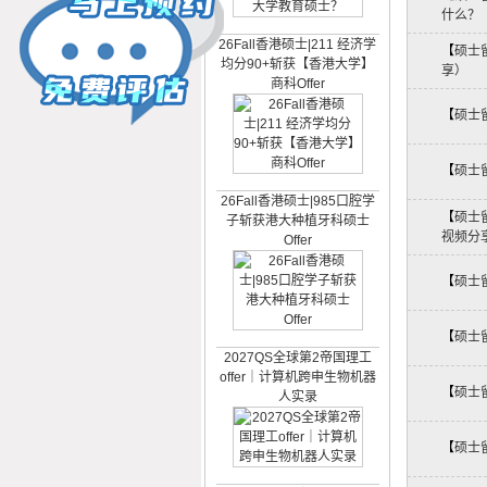
什么？
26Fall香港硕士|211 经济学
【
硕士
均分90+斩获【香港大学】
享）
商科Offer
【
硕士
【
硕士
26Fall香港硕士|985口腔学
子斩获港大种植牙科硕士
【
硕士
Offer
视频分
【
硕士
【
硕士
2027QS全球第2帝国理工
offer｜计算机跨申生物机器
人实录
【
硕士
【
硕士
26Fall英本捷报：A-Level