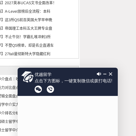
】2027英本UCAS文书全面改革！
】A-Level放榜后全流程：本科
学】这3所QS前百英国大学早申晚
科】帝国理工本科五大王牌专业盘
学】不止牛剑！学霸扎堆冲刺3所
学】不登QS榜单，却是名企直通车
】27fall曼彻斯特大学隐藏红利
中介盘点｜吃透多家机构选择要点
能力对比盘点：高端英国博士留学
逻辑全面盘点：高端英港本科留学
留学中介实力盘点：申请核心优势
中介排名分析｜横向拆解多家机构
国硕士留学中介解析：机构申请核
硕士留学中介分析：多家机构核心