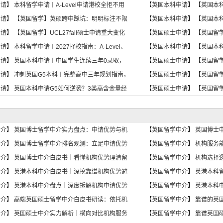
申请
】
本科留学申请丨A-Level申请港校全拒不用
【
英国本科申请
】
【英国本科
申请
】
【英国留学】英硕跨申踩坑：明明标注不限
【
英国本科申请
】
【英国本科
申请
】
【英国留学】UCL27fall硕士申请重大变化
【
英国硕士申请
】
【英国留
申请
】
本科留学申请丨2027择校指南：A-Level、
【
英国本科申请
】
【英国本
申请
】
英国本科申请丨中国学生连续三年0录取，
【
英国硕士申请
】
【英国留
申请
】
冲刺英国G5本科丨完整高中三年规划指南，
【
英国硕士申请
】
【英国留
申请
】
英国本科申请G5如何逆袭？3类高含金量经
【
英国硕士申请
】
【英国留学
中介
】
英国博士留学中介实力盘点：申请优势与机
【
英国留学中介
】
英国博士
中介
】
英国博士留学中介排名观测：立足申请优势
【
英国留学中介
】
机构服务
中介
】
英国博士中介白皮书｜看懂机构优势理清留
【
英国留学中介
】
机构选择
中介
】
英港本科中介白皮书｜深挖靠谱机构优势避
【
英国留学中介
】
英港本科
中介
】
英港本科中介盘点｜深度拆解机构申请优势
【
英国留学中介
】
英港本科
中介
】
高端英国硕士留学中介白皮书研读：依托机
【
英国留学中介
】
靠谱的英
中介
】
英国硕士中介实力解析｜横向对比机构服务
【
英国留学中介
】
靠谱英国