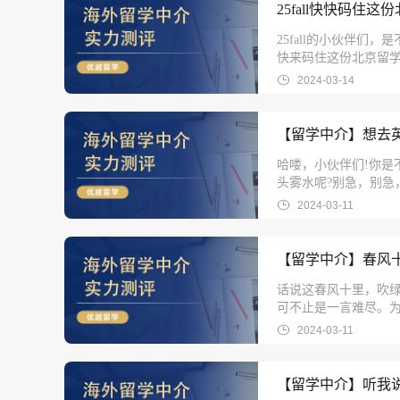
25fall快快码
25fall的小伙伴
快来码住这份北京留
2024-03-14
哈喽，小伙伴们!你是
头雾水呢?别急，别急，看到
学中介的聚集地。你
2024-03-11
不过啊，要想找到一
家。
【留学中介】春风
话说这春风十里，吹
可不止是一言难尽。
份英国申研中介推荐
2024-03-11
【留学中介】听我