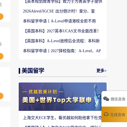
【英本规划致菁学院】致力于为菁英学子提供
适
定制式升学规划服务！
的
2026Alevel/IGCSE 出分倒计时！查分、复
议、补录、重考全攻略
本科留学申请丨A-Level申请港校全拒不用
慌！两大名校马来西亚分校捡漏通道
【英国本科】2027英本UCAS文书全面改革！
新版3道结构化问题写作全攻略
【英国本科】A-Level放榜后全流程：本科新
多
生换无条件、CAS完整指南
炸
本科留学申请丨2027择校指南：A-Level、AP
看
分数匹配QS院校段位
美国留学
更多>
众
申
提
微信咨询
海
在线咨询
上海交大ECE学生，看优越如何助他拿下杜克
大学计算机工程硕士！
今