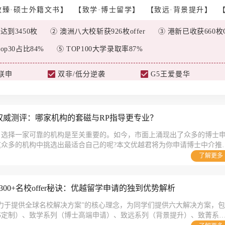
致臻·硕士外籍文书】
【致学·博士留学】
【致远·背景提升】
r达到3450枚
② 澳洲八大校斩获926枚offer
③ 港新已收获660枚QS
top30占比84%
⑤ TOP100大学录取率87%
国联申
双非/低分逆袭
G5王爱曼华
权威测评：哪家机构的套磁与RP指导更专业？
，选择一家可靠的机构是至关重要的。如今，市面上涌现出了众多的博士
这众多的机构中挑选出最适合自己的呢?本文优越君将为你申请博士中介推
优越留学和IDP留学这三家机构，帮助你做出明智的选择。
了解更多
00+名校offer秘诀：优越留学申请的独到优势解析
“致力于提供全球名校解决方案”的核心理念，为同学们提供六大解决方案，包
书定制）、致学系列（博士高端申请）、致远系列（背景提升）、致菁系