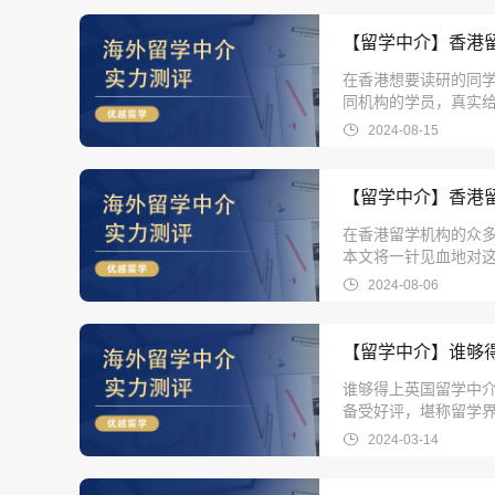
【留学中介】香港
在香港想要读研的同
同机构的学员，真实
2024-08-15
【留学中介】香港
在香港留学机构的众
本文将一针见血地对
2024-08-06
【留学中介】谁够
谁够得上英国留学中介
备受好评，堪称留学界
助无数学生实现了留
2024-03-14