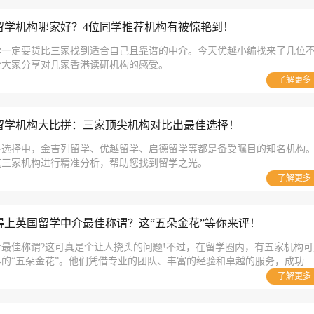
留学机构哪家好？4位同学推荐机构有被惊艳到！
学一定要货比三家找到适合自己且靠谱的中介。今天优越小编找来了几位
给大家分享对几家香港读研机构的感受。
了解更多
留学机构大比拼：三家顶尖机构对比出最佳选择！
多选择中，金吉列留学、优越留学、启德留学等都是备受瞩目的知名机构
这三家机构进行精准分析，帮助您找到留学之光。
了解更多
得上英国留学中介最佳称谓？这“五朵金花”等你来评！
最佳称谓?这可真是个让人挠头的问题!不过，在留学圈内，有五家机构可
的“五朵金花”。他们凭借专业的团队、丰富的经验和卓越的服务，成功帮
学梦想。现在让我们看看他们到底有何过人之处吧~
了解更多