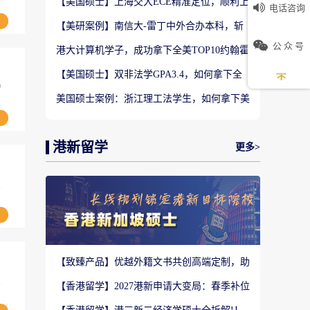
【美国硕士】上海交大ECE精准定位，顺利上
电话咨询
岸南加大计算机工程硕士
【美研案例】南信大‑雷丁中外合办本科，斩
获UCLA大气与海洋科学硕士Offer
公 众 号
港大计算机学子，成功拿下全美TOP10约翰霍
普金斯大学CS硕士
【美国硕士】双非法学GPA3.4，如何拿下全
美TOP28南加州大学LLM?
留
美国硕士案例：浙江理工法学生，如何拿下美
受
国TOP20名校LLM录取？
港新留学
更多>
学
【致臻产品】优越外籍文书共创高端定制，助
力香港Top3 offer！
学
【香港留学】2027港新申请大变局：春季补位
赛道全面扩容，秋季抢跑已成定局