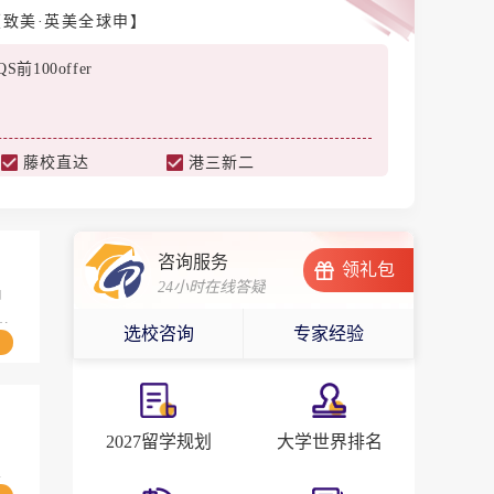
【致美·英美全球申】
前100offer
藤校直达
港三新二
咨询服务
领礼包
24小时在线答疑
申
荐
选校咨询
专家经验
2027留学规划
大学世界排名
列