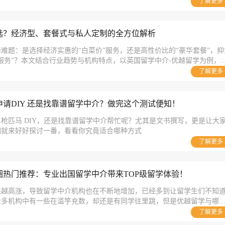
致美系列（美国留学与全球申）、致阅系列（标准考试辅导）。
了解更多
选？经济型、套餐式与私人定制的全方位解析
难题：是选择经济实惠的“白菜价”服务，还是高性价比的“豪华套餐”，抑
服务”？本文结合行业趋势与机构特点，以英国留学中介-优越留学为例，
的优劣。
了解更多
请DIY 还是找靠谱留学中介？做完这个测试便知！
枪匹马 DIY，还是找靠谱留学中介帮忙呢？尤其是文书撰写，更是让大
们就来好好探讨一番，看看你究竟适合哪种方式
了解更多
圈热门推荐：专业出国留学中介带来TOP级留学体验！
来越高涨，导致留学中介机构也在不断地增加，已经多到让留学生们不知
众多机构中有一些在滥竽充数，却还是有同学往里跳，但是优越留学与哪
是一家正规专业，值得信赖的国外留机构，本文将详细介绍优越留学的优
了解更多