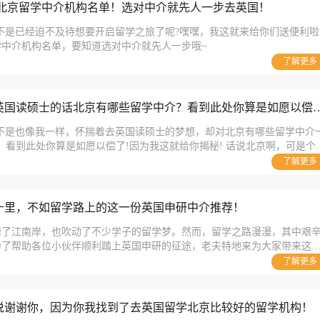
住这份北京留学中介机构名单！选对中介就先人一步去英国！
们，是不是已经迫不及待想要开启留学之旅了呢?嘿嘿，我这就来给你们送便利啦
学中介机构名单，要知道选对中介就先人一步哦~
了解更多
【留学中介】想去英国读硕士的话北京有哪些留学中
不是也像我一样，怀揣着去英国读硕士的梦想，却对北京有哪些留学中介
此处你算是如愿以偿了!因为我这就给你揭秘! 话说北京啊，可是个留
走在王府井、国贸那些繁华的地段，一抬头就能看到各种留学中介的招牌
了解更多
家靠谱的中介，可就得费点心思了。接下来，我将为大家详细揭秘其中的
十里，不如留学路上的这一份英国申研中介推荐！
绿了江南岸，也吹动了不少学子的留学梦。然而，留学之路漫漫，其中艰
为了帮助各位小伙伴顺利踏上英国申研的征途，老夫特地来为大家带来这
，让我们一起期待一下。
了解更多
说谢谢你，因为你我找到了去英国留学北京比较好的留学机构！