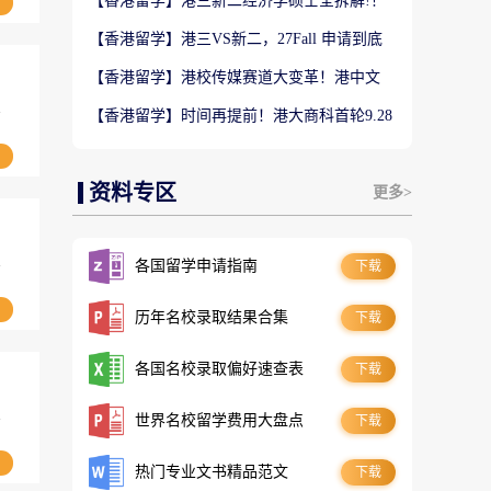
【香港留学】港三新二经济学硕士全拆解!！
商科择校别盲目跟风
【香港留学】港三VS新二，27Fall 申请到底
怎么选？别只看QS排名盲目投递
【香港留学】港校传媒赛道大变革！港中文
AI+传播新专业到底值不值得冲？
学
【香港留学】时间再提前！港大商科首轮9.28
截止，抓住首轮上岸黄金窗口
资料专区
更多>
学
各国留学申请指南
下载
历年名校录取结果合集
下载
各国名校录取偏好速查表
下载
学
世界名校留学费用大盘点
下载
热门专业文书精品范文
下载