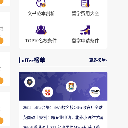
文书范本剖析
留学费用大全
或
深
TOP10名校条件
留学申请条件
offer榜单
更多榜单>
家
26fall offer合集：8973枚名校Offer收官！全球
道
顶尖院校录取战绩出炉
些
英国硕士案例：跨专业申请，北外小语种学霸
如何圆梦剑桥大学教育硕士？
26Fall香港硕士|211 经济学均分90+斩获【香