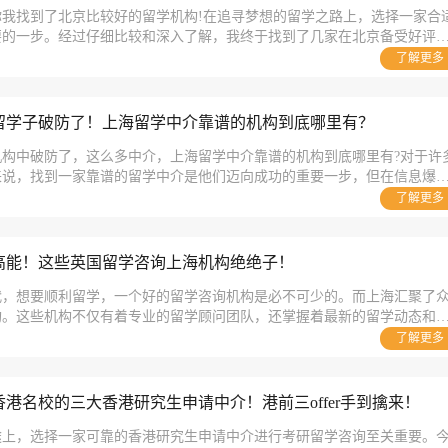
我找到了北京比较好的留学机构!在追寻梦想的留学之路上，选择一家合
要的一步。经过仔细比较和深入了解，我终于找到了几家在北京备受好评
构备受好评，让我们来看看他们好在哪吧!
了解更多
留学子破防了！上海留学中介靠谱的机构到底哪里有？
机构中破防了，这么多中介，上海留学中介靠谱的机构到底哪里有?对于许
来说，找到一家靠谱的留学中介是他们迈向成功的重要一步，但在信息爆
息阻碍了他们了解机构的步伐。但先别慌!还是有真实的评价的，一起来
了解更多
高能！这些英国留学咨询上海机构绝绝子！
代，想要顺利留学，一个好的留学咨询机构是必不可少的。而上海汇聚了
构。这些机构不仅有着专业的留学顾问团队，还掌握着最新的留学动态和
留学毫无头绪的新手，还是已经有一定经验的申请者，这些机构都能为你
了解更多
助，让你的留学之路更加顺利，下面一起和我来看这些绝绝子留学咨询上
港名校的三大香港研究生申请中介！港前三offer手到擒来！
途上，选择一家可靠的香港研究生申请中介进行考研留学咨询至关重要。