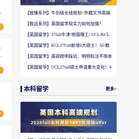
【致臻系列】牛剑级长线规划+外籍文书高端
!
定制，助力冲刺名校硕士offer！
【致远系列】英国留学软实力如何加强？
2027-28fall精准定制背景提升！
【英国留学】27fall牛津/帝国理工/ UCL/KCL
齐开全新硕士，冲刺G5黄金机遇!
【英国留学】KCL27Fall新增6大硕士！AI/数
介？看到此处你算是如愿以偿了！
字健康/教育科技全覆盖
【英国留学】英硕跨申踩坑：明明标注不限本
一
科背景，为何依旧接连收拒信？
【英国留学】UCL27fall硕士申请重大变化！4
。
大新兴未来专业，避开内卷赛道
三
本科留学
更多>
辛
一