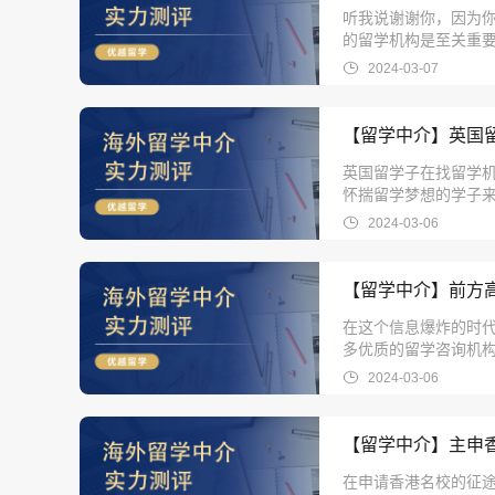
听我说谢谢你，因为你
的留学机构是至关重
留学机构。这些留学机
2024-03-07
【留学中介】英国
英国留学子在找留学
怀揣留学梦想的学子
的时代，真真假假的信
2024-03-06
看吧!
【留学中介】前方
在这个信息爆炸的时
多优质的留学咨询机
请技巧。无论你是对
2024-03-06
供最专业的指导和帮
机构吧!
【留学中介】主申香
在申请香港名校的征