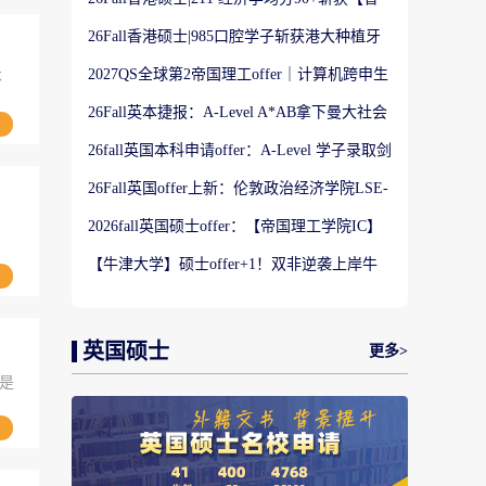
港大学】商科Offer
26Fall香港硕士|985口腔学子斩获港大种植牙
科硕士Offer
2027QS全球第2帝国理工offer｜计算机跨申生
不
物机器人实录
26Fall英本捷报：A-Level A*AB拿下曼大社会
学与数据分析offer！
26fall英国本科申请offer：A-Level 学子录取剑
桥大学工程学专业
26Fall英国offer上新：伦敦政治经济学院LSE-
金融与风险硕士
2026fall英国硕士offer：【帝国理工学院IC】
。
应用机器学习专业
【牛津大学】硕士offer+1！双非逆袭上岸牛
津宗教研究专业
英国硕士
更多>
是