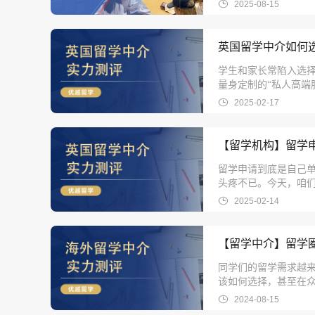
（英国本科规划）、
2025-08-15
英国留学中介如何
学生和家长常陷入选择
量身定制的“私人高端
度剖析不同服务模式
2025-02-17
【留学机构】留学申
留学申请到底是自己单
头疼不已。今天，咱
2025-02-14
【留学中介】留学
同学们的留学需求越
该如何选择，甚至在
机构不同，优越留学
2024-08-15
势。