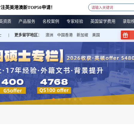
注英美港澳新TOP50申请！
英资质
产品服务
名校案例
专家经验
英国留学费用
录取
士
更多留学地区：
澳洲
中国香港
新加坡
美国
|