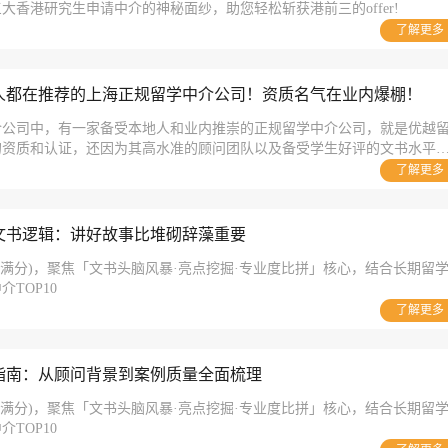
大香港研究生申请中介的神秘面纱，助您轻松斩获港前三的offer!
了解更多
人都在推荐的上海正规留学中介公司！资质名气在业内爆棚！
介公司中，有一家备受本地人和业内推崇的正规留学中介公司，就是优越
的资质和认证，还因为其高水准的顾问团队以及备受学生好评的文书水平
了解更多
文书逻辑：讲好故事比堆砌辞藻重要
分为满分)，聚焦「文书头脑风暴·亮点挖掘·专业度比拼」核心，结合长期留
TOP10
了解更多
指南：从顾问背景到案例质量全面梳理
分为满分)，聚焦「文书头脑风暴·亮点挖掘·专业度比拼」核心，结合长期留
TOP10