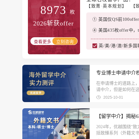
8973
【致菁·英本规划】
【
枚
① 英国仅QS前100offe
2026斩获offer
④ 美国435枚offer中，
立刻咨询
英/美/港/澳/新多
专业博士申请中介
在申请博士的道路上
请中介，但是如何在
详细介绍致学博教育、
2025-10-01
【留学中介】揭秘63
2024年，优越围绕
括致臻系列（外籍文