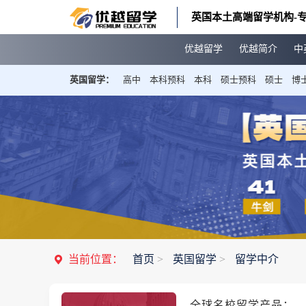
英国本土高端留学机构-专
优越留学
优越简介
中
英国留学：
高中
本科预科
本科
硕士预科
硕士
博
当前位置：
首页
>
英国留学
>
留学中介
全球名校留学产品：