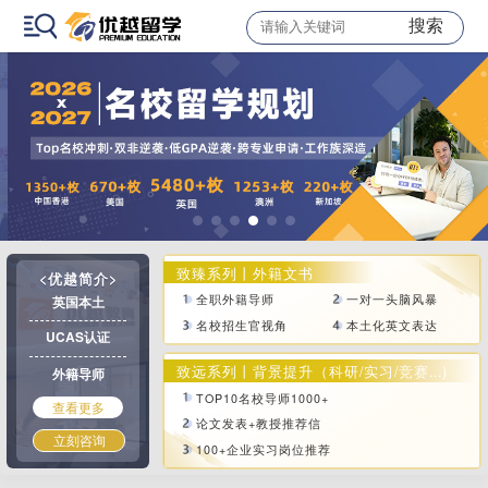
搜索
致臻系列丨外籍文书
<优越简介>
全职外籍导师
一对一头脑风暴
英国本土
名校招生官视角
本土化英文表达
UCAS认证
致远系列丨背景提升（科研/实习/竞赛...)
外籍导师
TOP10名校导师1000+
查看更多
论文发表+教授推荐信
立刻咨询
100+企业实习岗位推荐