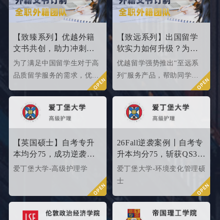
校2024年申请条件，给正在
000内英国院校的申请条件
准备25fall硕士申请的同学
如何。
们提供有力参考。
【致臻系列】优越外籍
【致远系列】出国留学
文书共创，助力冲刺世
软实力如何升级？为
界名校硕士offer！
2026/2027fall冲刺度身定
为了满足中国留学生对于高
优越留学强势推出“至远系
制！
品质留学服务的需求，优越
列”服务产品，帮助同学们
留学推出了更适合世界名校
针对性地提升软背景。
申请需求的“致臻”系列留学
服务产品。该留学服务产品
以外籍文书高端定制为核
心，覆盖英、美、港、澳、
【英国硕士】自考专升
26Fall逆袭案例丨自考专
新等留学多地域，包含本科/
本均分75，成功逆袭
升本均分75，斩获QS35
硕士留学全套申请服务，旨
QS34爱丁堡高级护理硕
爱丁堡高级护理硕士！
爱丁堡大学-高级护理学
爱丁堡大学-环境变化管理硕
在帮助更多学生拿下理想院
士
士
校offer！叩响世界名校大
门，从外籍文书高端定制开
始！