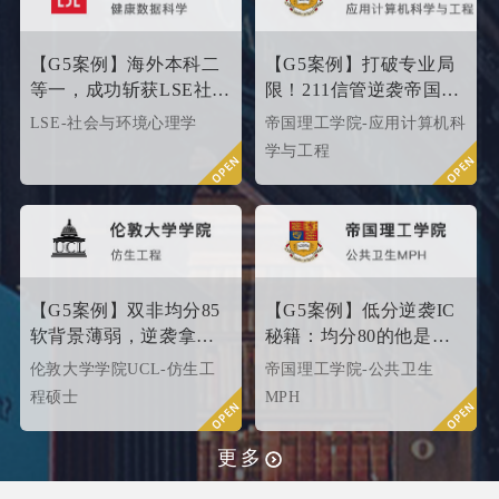
【G5案例】海外本科二
【G5案例】打破专业局
等一，成功斩获LSE社会
限！211信管逆袭帝国理
与环境心理学硕士
工G5硬核计算机专业
LSE-社会与环境心理学
帝国理工学院-应用计算机科
Offer！
学与工程
【G5案例】双非均分85
【G5案例】低分逆袭IC
软背景薄弱，逆袭拿下
秘籍：均分80的他是这
UCL伦敦大学学院
样打动招生官的
伦敦大学学院UCL-仿生工
帝国理工学院-公共卫生
offer！
程硕士
MPH
更多