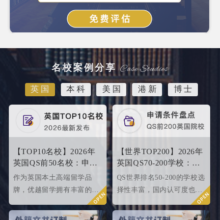
名校案例分享
英国
本科
美国
港新
博士
【TOP10名校】2026年
【世界TOP200】2026年
英国QS前50名校：申请
英国QS70-200学校：申
条件终极大盘点！
请条件大盘点
作为英国本土高端留学品
QS世界排名50-200的学校选
牌，优越留学拥有丰富的名
择性丰富，国内认可度也很
校申请成功案例，借此篇文
高，所以今天优越就来给大
章为大家盘点英国top 10名
家盘点一下25fallQS前50-