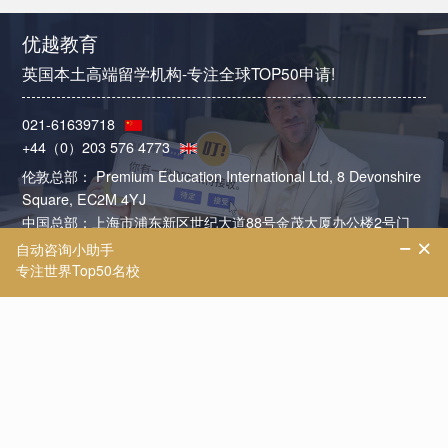
优越教育
英国本土高端留学机构-专注全球TOP50申请!
021-61639718
+44（0）203 576 4773
伦敦总部： Premium Education International Ltd, 8 Devonshire
Square, EC2M 4YJ
中国总部：上海市浦东新区世纪大道88号金茂大厦办公楼2号门
402室
北京分部：北京市朝阳区建国路91号金地中心B座15层
南京分部：南京市秦淮区南京国际金融中心IFCX 16楼HI室
广州分部：广州市天河区珠江东路28号越秀金融大厦2701房自编
08单元
伦敦
|
中国
|
上海
|
北京
|
南京
|
广州
网站版权 上海优悦教育信息咨询有限公司 |
沪ICP备11002313号