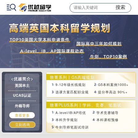
搜索
致菁系列丨G5高端规划
<优越简介>
9-12年级长线规划
G5本科案例1000+
英国本土
选课方案匹配职业规划
提分率高达 90%+
UCAS认证
致菁PLUS系列丨学科、竞赛、笔面试
外籍导师
A-level/IB/AP培优
学术竞赛辅导
查看更多
本科升学规划
本科课程预修
立刻咨询
牛剑导师笔面试培训