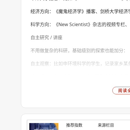
经济方向：《魔鬼经济学》播客、剑桥大学经济
科学方向：《New Scientist》杂志的视频专栏、
自主研究 / 讲座
不用做复杂的科研，基础级别的探索也能加分：
自主观察：比如申环境科学的学生，记录家乡某
线上讲座：参加牛剑、LSE 的公开学术讲座(官网
小项目：申计算机的学生用 Geomlab(牛津推
阅读
相关小课题。
03
不同方向的官方推荐活动清单
不同专业的超课程活动有明确侧重，国际高中生
推荐指数
来源栏目