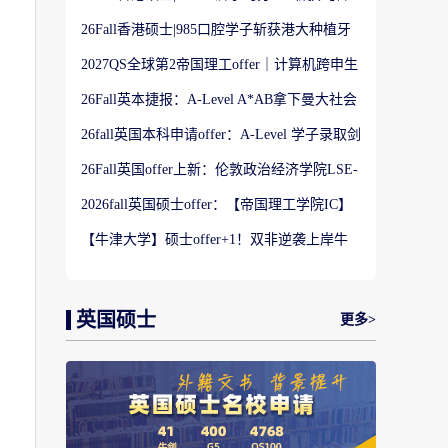
港大学】商科Offer
26Fall香港硕士|985口腔学子斩获港大种植牙
科硕士Offer
2027QS全球第2帝国理工offer｜计算机跨申生
物机器人实录
26Fall英本捷报：A-Level A*AB拿下曼大社会
学与数据分析offer！
26fall英国本科申请offer：A-Level 学子录取剑
桥大学工程学专业
26Fall英国offer上新：伦敦政治经济学院LSE-
金融与风险硕士
2026fall英国硕士offer：【帝国理工学院IC】
应用机器学习专业
【牛津大学】硕士offer+1！双非逆袭上岸牛
津宗教研究专业
英国硕士
更多>