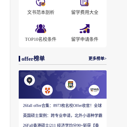
文书范本剖析
留学费用大全
TOP10名校条件
留学申请条件
offer榜单
更多榜单>
你
26fall offer合集：8973枚名校Offer收官！全球
顶尖院校录取战绩出炉
英国硕士案例：跨专业申请，北外小语种学霸
如何圆梦剑桥大学教育硕士？
26Fall香港硕士|211 经济学均分90+斩获【香