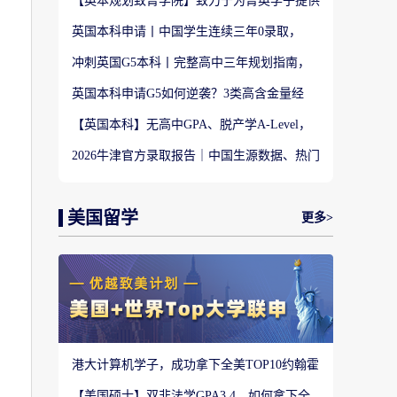
【英本规划致菁学院】致力于为菁英学子提供
定制式升学规划服务！
英国本科申请丨中国学生连续三年0录取，
LSE这些专业为什么难申？
冲刺英国G5本科丨完整高中三年规划指南，
避开 90% 申请者踩过的坑
英国本科申请G5如何逆袭？3类高含金量经
历，快速拉开文书差距
【英国本科】无高中GPA、脱产学A-Level，
还能冲刺英国顶尖名校吗?
2026牛津官方录取报告｜中国生源数据、热门
专业难度与申请策略
美国留学
更多>
港大计算机学子，成功拿下全美TOP10约翰霍
普金斯大学CS硕士
【美国硕士】双非法学GPA3.4，如何拿下全