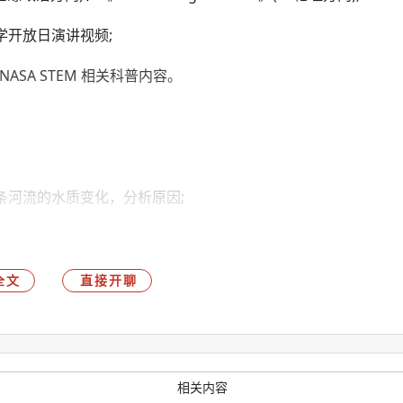
学开放日演讲视频;
NASA STEM 相关科普内容。
条河流的水质变化，分析原因;
可查)，
荐编程网站)做一个简单的小程序，申工程的学生研究 “可持续能源”
全文
直接开聊
可以直接对标：
相关内容