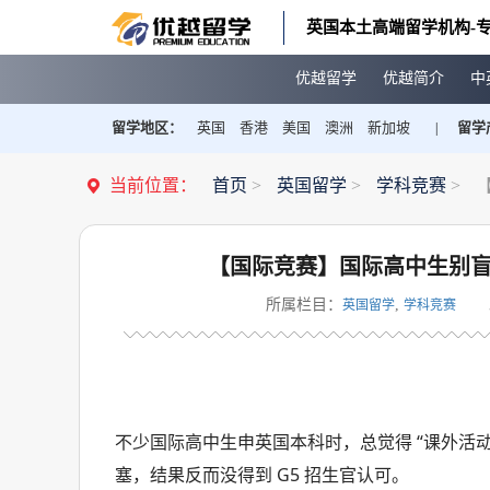
英国本土高端留学机构-专
优越留学
优越简介
中
留学地区：
英国
香港
美国
澳洲
新加坡
留学
|
当前位置：
首页
>
英国留学
>
学科竞赛
>
【国际竞赛】国际高中生别盲
所属栏目：
,
英国留学
学科竞赛
不少国际高中生申英国本科时，总觉得 “课外活动
塞，结果反而没得到 G5 招生官认可。