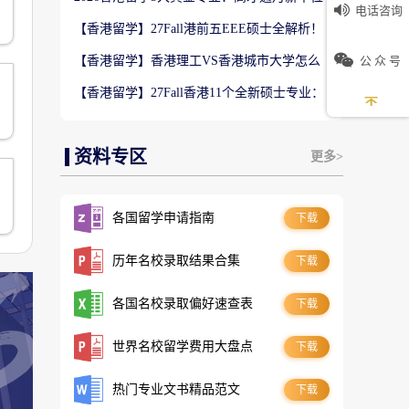
电话咨询
数5万！普通人留港高薪赛道
【香港留学】27Fall港前五EEE硕士全解析！
难度梯队+录取偏好完整梳理
公 众 号
【香港留学】香港理工VS香港城市大学怎么
选？排名、专业、录取、就业对比
【香港留学】27Fall香港11个全新硕士专业：
是扩招噱头还是逆袭名校黄金红利？
资料专区
更多>
各国留学申请指南
下载
历年名校录取结果合集
下载
各国名校录取偏好速查表
下载
世界名校留学费用大盘点
下载
热门专业文书精品范文
下载