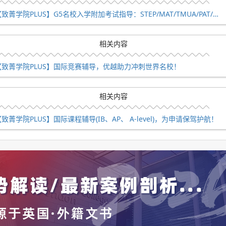
【致菁学院PLUS】G5名校入学附加考试指导：STEP/MAT/TMUA/PAT/TSA/ESAT等
相关内容
》;
【致菁学院PLUS】国际竞赛辅导，优越助力冲刺世界名校！
相关内容
事务研究所(IEA)官网。
致菁学院PLUS】国际课程辅导(IB、AP、 A-level)，为申请保驾护航！
st》杂志;剑桥大学自然科学推荐阅读
e(公民科学项目，可参与简单科研)。