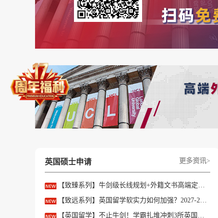
工程专业
阅读：剑桥大学为准工程学生们提供了这些提升
*剑桥大学工程专业推荐阅读，上下滑动查看全
实践：Greenpower(青少年工程竞赛)、牛津工
网站：牛津 Sparks 工程板块、《Nature》工
计算机科学专业
编程：用 Geomlab 学基础编程、Code.org的
更多资讯>
英国硕士申请
播客：牛津计算机系播客、《Programming Thr
【致臻系列】牛剑级长线规划+外籍文书高端定制，助力冲刺名校硕士offer！
活动：参加学校的编程俱乐部，做一个简单的 AP
【致远系列】英国留学软实力如何加强？2027-28fall精准定制背景提升！
物理专业
【英国留学】不止牛剑！学霸扎堆冲刺3所英国顶尖院校，申请难度不输牛津剑桥