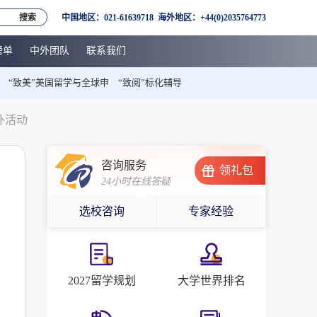
搜索
中国地区：021-61639718 海外地区：+44(0)2035764773
榜单
中外团队
联系我们
“致美”美国留学与全球申
“致阅”标化辅导
外活动
咨询服务
领礼包
24小时在线答疑
选校咨询
专家经验
2027留学规划
大学世界排名