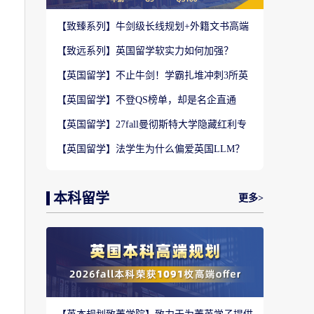
【致臻系列】牛剑级长线规划+外籍文书高端
定制，助力冲刺名校硕士offer！
【致远系列】英国留学软实力如何加强？
2027-28fall精准定制背景提升！
【英国留学】不止牛剑！学霸扎堆冲刺3所英
国顶尖院校，申请难度不输牛津剑桥
【英国留学】不登QS榜单，却是名企直通
车？这3所英国商学院业内香饽饽！
【英国留学】27fall曼彻斯特大学隐藏红利专
业盘点，商科/计算机/社科全覆盖捡漏
【英国留学】法学生为什么偏爱英国LLM？
G5+王爱曼华法学院全梯队解析
本科留学
更多>
人