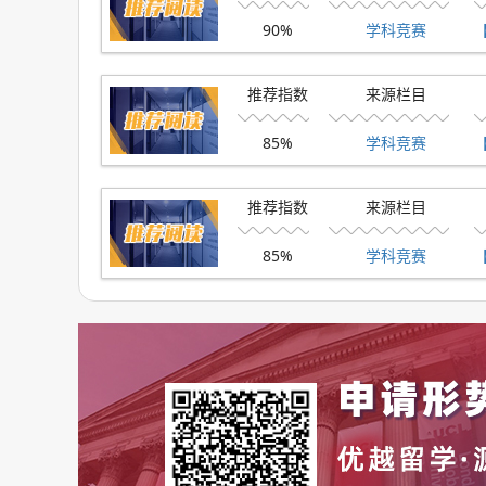
经济专业
90%
学科竞赛
阅读：《经济学人》杂志、剑桥经济系推荐书单;
推荐指数
来源栏目
播客：《魔鬼经济学》《50 件改变现代经济的事
85%
学科竞赛
竞赛：Young Economist of the Year;
推荐指数
来源栏目
网站：国际货币基金组织(IMF)教育板块、英国经济
85%
学科竞赛
【
自然科学专业
阅读：《费曼物理学讲义》、《New Scienti
*剑桥大学自然科学推荐阅读，上下滑动查看
竞赛：BBO、UKChO、BPhO;
网站：牛津 Sparks(科学科普)、Zoonivers