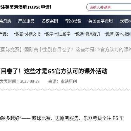
注英美港澳新TOP50申请！
英资质
产品服务
名校案例
专家经验
英国留学费用
录取
产品：
“致臻”外籍文书
“致学”博士留学
“致远”背景提升
“致菁”英本规划
【国际竞赛】国际高中生别盲目卷了！这些才是G5官方认可的课
目卷了！这些才是G5官方认可的课外活动
发表时间：2025-08-29
来源：本站原创
越多越好”—— 篮球比赛、志愿者服务、乐器考级全往 PS 里