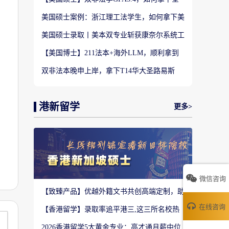
美TOP28南加州大学LLM?
美国硕士案例：浙江理工法学生，如何拿下美
国TOP20名校LLM录取？
美国硕士录取丨美本双专业斩获康奈尔系统工
程 M.Eng Offer
【美国博士】211法本+海外LLM，顺利拿到
福特汉姆法学JD博士offer！
双非法本晚申上岸，拿下T14华大圣路易斯
LLM+3万美金奖学金！
港新留学
更多>
微信咨询
【致臻产品】优越外籍文书共创高端定制，助
力香港Top3 offer！
在线咨询
【香港留学】录取率追平港三,这三所名校热
度严重溢价申请别盲目跟风
2026香港留学5大黄金专业：高才通月薪中位