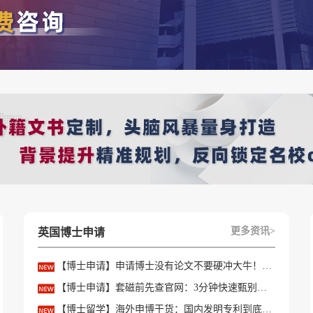
兴趣和认知的书籍：
图
程系开放日活动;
程类新闻。
编程挑战;
更多资讯>
英国博士申请
owdown》;
【博士申请】申请博士没有论文不要硬冲大牛！学会精准筛选导师
P 或小游戏。
【博士申请】套磁前先查官网：3分钟快速甄别只收985/高绩点的内卷课题组
【博士留学】海外申博干货：国内发明专利到底能不能加分？含金量一文讲透