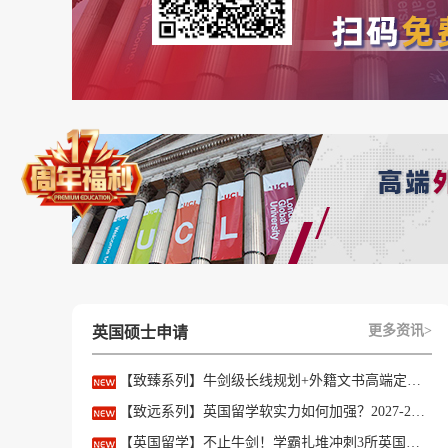
TSA考试适用于牛津大学的经济、实验心理学、
会和政治研究等专业。
3、考试时间安排
TSA考试同样在每年的10月下旬或11月初进行，例
4、成绩要求
TSA考试的成绩通常以60至70分为常见范围，
达80分，仍有不少考生成功获得面试机会。
【优越君提示】
更多资讯>
英国硕士申请
值得一提的是，优越留学有来自牛剑的导师专门
有30%以上拿到牛剑或剑桥顶级offer!
【致臻系列】牛剑级长线规划+外籍文书高端定制，助力冲刺名校硕士offer！
【致远系列】英国留学软实力如何加强？2027-28fall精准定制背景提升！
有定制升学规划需求的可以点击
【在线咨询】和
【英国留学】不止牛剑！学霸扎堆冲刺3所英国顶尖院校，申请难度不输牛津剑桥