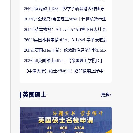
港大学】商科Offer
26Fall香港硕士|985口腔学子斩获港大种植牙
科硕士Offer
2027QS全球第2帝国理工offer｜计算机跨申生
物机器人实录
26Fall英本捷报：A-Level A*AB拿下曼大社会
学与数据分析offer！
26fall英国本科申请offer：A-Level 学子录取剑
桥大学工程学专业
26Fall英国offer上新：伦敦政治经济学院LSE-
金融与风险硕士
2026fall英国硕士offer：【帝国理工学院IC】
应用机器学习专业
【牛津大学】硕士offer+1！双非逆袭上岸牛
津宗教研究专业
英国硕士
更多>