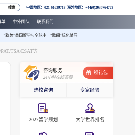
搜索
中国地区：021-61639718 海外地区：+44(0)2035764773
榜单
中外团队
联系我们
“致美”美国留学与全球申
“致阅”标化辅导
T/TSA/ESAT等
咨询服务
领礼包
24小时在线答疑
选校咨询
专家经验
2027留学规划
大学世界排名