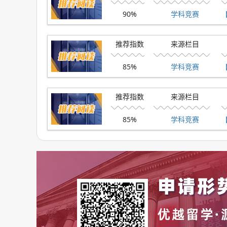
90%
学科竞赛
3、考试时间安排
TMUA考试一般在每年的10月下旬或11月初举行
推荐指数
来源栏目
4、成绩要求
85%
学科竞赛
TMUA考试根据考生正确回答的数量进行评分，答错
推荐指数
来源栏目
数考生分数集中在3.0至6.2之间，申请LSE或
85%
学科竞赛
【
五、TSA考试
1、考试简介
TSA，全称为Thinking Skills Asses
维与问题解决能力。该考试针对经济、心理、哲
2、适用学校