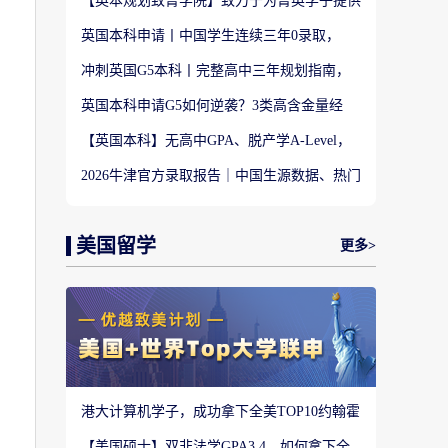
【英本规划致菁学院】致力于为菁英学子提供
定制式升学规划服务！
英国本科申请丨中国学生连续三年0录取，
LSE这些专业为什么难申？
冲刺英国G5本科丨完整高中三年规划指南，
避开 90% 申请者踩过的坑
英国本科申请G5如何逆袭？3类高含金量经
历，快速拉开文书差距
【英国本科】无高中GPA、脱产学A-Level，
还能冲刺英国顶尖名校吗?
2026牛津官方录取报告｜中国生源数据、热门
专业难度与申请策略
美国留学
更多>
港大计算机学子，成功拿下全美TOP10约翰霍
普金斯大学CS硕士
【美国硕士】双非法学GPA3.4，如何拿下全