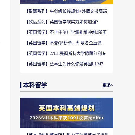
【致臻系列】牛剑级长线规划+外籍文书高端
定制，助力冲刺名校硕士offer！
【致远系列】英国留学软实力如何加强？
2027-28fall精准定制背景提升！
【英国留学】不止牛剑！学霸扎堆冲刺3所英
国顶尖院校，申请难度不输牛津剑桥
学
【英国留学】不登QS榜单，却是名企直通
车？这3所英国商学院业内香饽饽！
【英国留学】27fall曼彻斯特大学隐藏红利专
业盘点，商科/计算机/社科全覆盖捡漏
【英国留学】法学生为什么偏爱英国LLM？
G5+王爱曼华法学院全梯队解析
本科留学
更多>
在