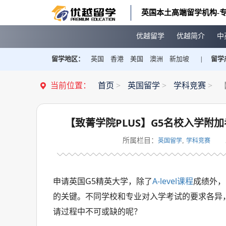
英国本土高端留学机构-专
优越留学
优越简介
中
留学地区：
英国
香港
美国
澳洲
新加坡
留学
|
当前位置：
首页
>
英国留学
>
学科竞赛
>
【
【致菁学院PLUS】G5名校入学附加考试指
所属栏目：
,
英国留学
学科竞赛
申请英国G5精英大学，除了
A-level课程
成绩外，
的关键。不同学校和专业对入学考试的要求各异
请过程中不可或缺的呢？