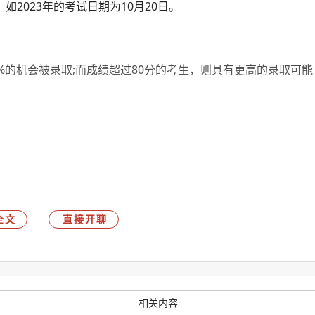
如2023年的考试日期为10月20日。
50%的机会被录取;而成绩超过80分的考生，则具有更高的录取可能
for University Admission，是由剑桥考试委员会设计的数学入学考
22年起，剑桥大学经济相关专业的入学考试由ECAA变更为
全文
直接开聊
，以及LSE、杜伦、华威、巴斯、南安普顿等高校的经济、计算
相关内容