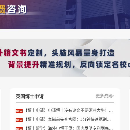
哲学、语言学等专业，以及UCL的欧洲社会和政治研究、国际社
如2023年的考试日期为10月18日。
但若能取得80分以上，则几乎可以确保进入面试环节。即使分数未
更多资讯>
英国博士申请
辅导附加笔试或面试，传授申请G5的经验，导师带过的学生已
【博士申请】申请博士没有论文不要硬冲大牛！学会精准筛选导师
【博士申请】套磁前先查官网：3分钟快速甄别只收985/高绩点的内卷课题组
老师一对一咨询
【博士留学】海外申博干货：国内发明专利到底能不能加分？含金量一文讲透