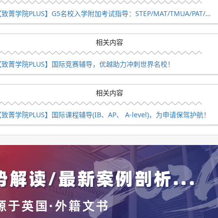
【致菁学院PLUS】G5名校入学附加考试指导：STEP/MAT/TMUA/PAT/TSA/ESAT等
，例如2023年的考试日期为10月18日。
相关内容
【致菁学院PLUS】国际竞赛辅导，优越助力冲刺世界名校！
不扣分。成绩以1.0至9.0的等级表示，其中9.0为最高分。多
相关内容
剑桥的考生应争取更高分数。
致菁学院PLUS】国际课程辅导(IB、AP、 A-level)，为申请保驾护航！
sment，是牛津大学与UCL共同推出的本科入学考试，主要考察学生的辩证思
学等人文类专业的申请者设计。