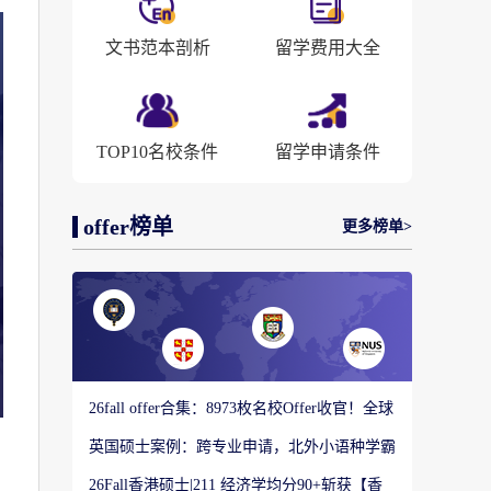
文书范本剖析
留学费用大全
TOP10名校条件
留学申请条件
offer榜单
更多榜单>
26fall offer合集：8973枚名校Offer收官！全球
顶尖院校录取战绩出炉
英国硕士案例：跨专业申请，北外小语种学霸
如何圆梦剑桥大学教育硕士？
26Fall香港硕士|211 经济学均分90+斩获【香