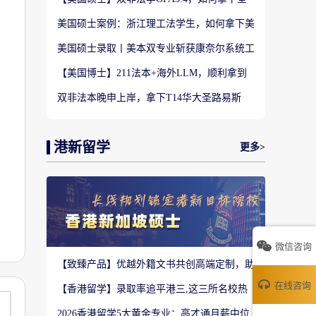
美TOP28南加州大学LLM?
美国硕士案例：浙江理工法学生，如何拿下美
国TOP20名校LLM录取？
美国硕士录取丨美本双专业斩获康奈尔系统工
程 M.Eng Offer
【美国博士】211法本+海外LLM，顺利拿到
福特汉姆法学JD博士offer！
双非法本晚申上岸，拿下T14华大圣路易斯
LLM+3万美金奖学金！
港新留学
更多>
微信咨询
【致臻产品】优越外籍文书共创高端定制，助
力香港Top3 offer！
在线咨询
【香港留学】录取率追平港三,这三所名校热
度严重溢价申请别盲目跟风
2026香港留学5大黄金专业：高才通月薪中位