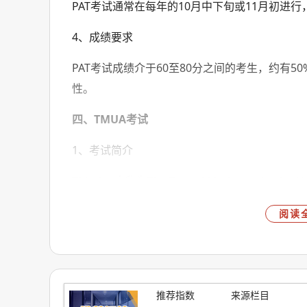
PAT考试通常在每年的10月中下旬或11月初进行，
4、成绩要求
PAT考试成绩介于60至80分之间的考生，约有
性。
四、TMUA考试
1、考试简介
TMUA，全称为The Test of Mathematics 
试，旨在评估学生的数学思考与推理能力。自20
阅读
TMUA。
2、适用学校
TMUA考试适用于剑桥大学经济、计算机类专业
推荐指数
来源栏目
机、统计等专业(作为加分项)。