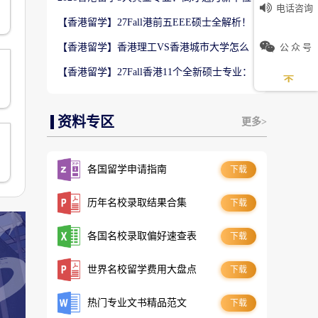
电话咨询
数5万！普通人留港高薪赛道
【香港留学】27Fall港前五EEE硕士全解析！
难度梯队+录取偏好完整梳理
公 众 号
【香港留学】香港理工VS香港城市大学怎么
选？排名、专业、录取、就业对比
【香港留学】27Fall香港11个全新硕士专业：
是扩招噱头还是逆袭名校黄金红利？
资料专区
更多>
各国留学申请指南
下载
历年名校录取结果合集
下载
各国名校录取偏好速查表
下载
世界名校留学费用大盘点
下载
热门专业文书精品范文
下载