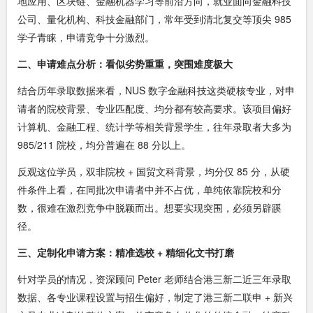
地应用、区块链、金融机器学习等前沿方向，就业面向金融科技
公司、量化机构、科技金融部门，常年受到清北复交等顶尖 985
学子青睐，申请竞争十分激烈。
二、申请难点分析：看似劣势重重，突围难度极大
结合历年录取数据来看，NUS 数字金融科技这类硬核专业，对申
请者的院校背景、专业匹配度、均分都有较高要求。该项目偏好
计算机、金融工程、统计学等相关背景学生，往年录取者大多为
985/211 院校，均分普遍在 88 分以上。
反观这位学员，双非院校 + 国贸文科背景，均分仅 85 分，从硬
件条件上看，在同批次申请者中并不占优，单纯依靠院校和分
数，很难在激烈竞争中脱颖而出。想要实现突围，必须另辟蹊
径。
三、定制化申请方案：精准选校 + 精细化文书打磨
针对学员的情况，资深顾问 Peter 老师结合港三新二近三年录取
数据、各专业课程设置与招生偏好，制定了港三新二联申 + 新兴