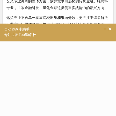
交叉专业冲刺的整体方案，放弃竞争白热化的传统金融、纯商科
专业，主攻金融科技、量化金融这类侧重实战能力的新兴方向。
这类专业不再单一看重院校出身和纸面分数，更关注申请者解决
行业实际问题的能力、技术落地经验，恰好契合学员拥有全职工
作经验的优势，最大化放大个人亮点。
确定选校方向后，团队正式进入文书攻坚阶段。NUS 硬核交叉专
业审核极为严格，模板化文书会直接降低初审通过率，因此我们
开启全流程精细化打磨。
简历(CV)多次迭代：摒弃通用模板，围绕金融 + 技术 + 行业实操
三大核心，梳理学员过往工作项目，提炼核心工作成果，弱化国
贸纯商科标签，强化金融科技相关实操经验。
个人陈述(PS)定制创作：紧扣 NUS 数字金融科技专业培养目
标，从学员亲身经历的行业痛点切入，讲述选择金融科技方向的
初心。同时深度研读该专业核心课程，结合两门主干课程，阐述
课程如何弥补自身技术短板，以及所学知识如何反哺未来工作，
向招生官传递 “个人规划与专业高度匹配” 的理念。