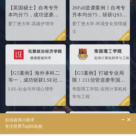
心，覆盖英、美、港、澳、
【英国硕士】自考专升
26Fall逆袭案例丨自考专
新等留学多地域，包含本科/
本均分75，成功逆袭
升本均分75，斩获QS35
硕士留学全套申请服务，旨
QS34爱丁堡高级护理硕
爱丁堡高级护理硕士！
爱丁堡大学-高级护理学
爱丁堡大学-环境变化管理硕
在帮助更多学生拿下理想院
士
士
校offer！叩响世界名校大
门，从外籍文书高端定制开
始！
【G5案例】海外本科二
【G5案例】打破专业局
等一，成功斩获LSE社会
限！211信管逆袭帝国理
与环境心理学硕士
工G5硬核计算机专业
LSE-社会与环境心理学
帝国理工学院-应用计算机科
Offer！
学与工程