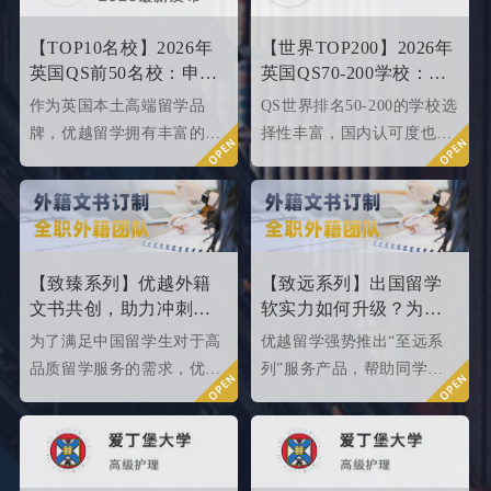
【TOP10名校】2026年
【世界TOP200】2026年
英国QS前50名校：申请
英国QS70-200学校：申
条件终极大盘点！
请条件大盘点
作为英国本土高端留学品
QS世界排名50-200的学校选
牌，优越留学拥有丰富的名
择性丰富，国内认可度也很
校申请成功案例，借此篇文
高，所以今天优越就来给大
章为大家盘点英国top 10名
家盘点一下25fallQS前50-
校2024年申请条件，给正在
000内英国院校的申请条件
准备25fall硕士申请的同学
如何。
们提供有力参考。
【致臻系列】优越外籍
【致远系列】出国留学
文书共创，助力冲刺世
软实力如何升级？为
界名校硕士offer！
2026/2027fall冲刺度身定
为了满足中国留学生对于高
优越留学强势推出“至远系
制！
品质留学服务的需求，优越
列”服务产品，帮助同学们
留学推出了更适合世界名校
针对性地提升软背景。
申请需求的“致臻”系列留学
服务产品。该留学服务产品
以外籍文书高端定制为核