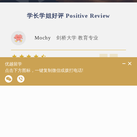
学长学姐好评
Positive Review
Mochy
剑桥大学 教育专业
本人拖延症极其严重，所以一决定留学就找中介，咨询了
很多家，最后选定#优越留学 幸运的是，对接的顾问老
师、文书老师、申请老师都超级无敌好!因为我一直在纠
结专业，老师也都一直在按照我的想法给我提供一些建
议，重新做规划，情绪价值给得超级足!
伦敦大学学院 会计专业
汉堡芝士