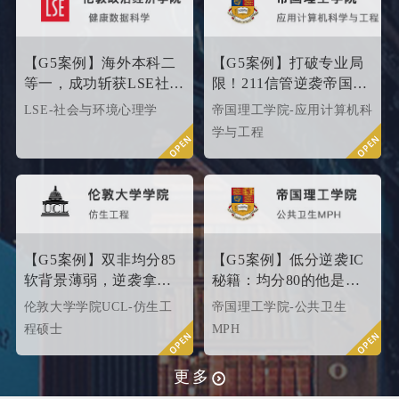
【G5案例】海外本科二
【G5案例】打破专业局
等一，成功斩获LSE社会
限！211信管逆袭帝国理
与环境心理学硕士
工G5硬核计算机专业
LSE-社会与环境心理学
帝国理工学院-应用计算机科
Offer！
学与工程
【G5案例】双非均分85
【G5案例】低分逆袭IC
软背景薄弱，逆袭拿下
秘籍：均分80的他是这
UCL伦敦大学学院
样打动招生官的
伦敦大学学院UCL-仿生工
帝国理工学院-公共卫生
offer！
程硕士
MPH
更多