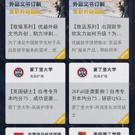
章为大家盘点英国top 10名
家盘点一下25fallQS前50-
校2024年申请条件，给正在
000内英国院校的申请条件
准备25fall硕士申请的同学
如何。
们提供有力参考。
【致臻系列】优越外籍
【致远系列】出国留学
文书共创，助力冲刺世
软实力如何升级？为
界名校硕士offer！
2026/2027fall冲刺度身定
为了满足中国留学生对于高
优越留学强势推出“至远系
制！
品质留学服务的需求，优越
列”服务产品，帮助同学们
留学推出了更适合世界名校
针对性地提升软背景。
申请需求的“致臻”系列留学
服务产品。该留学服务产品
以外籍文书高端定制为核
心，覆盖英、美、港、澳、
【英国硕士】自考专升
26Fall逆袭案例丨自考专
新等留学多地域，包含本科/
本均分75，成功逆袭
升本均分75，斩获QS35
硕士留学全套申请服务，旨
QS34爱丁堡高级护理硕
爱丁堡高级护理硕士！
爱丁堡大学-高级护理学
爱丁堡大学-环境变化管理硕
在帮助更多学生拿下理想院
士
士
校offer！叩响世界名校大
门，从外籍文书高端定制开
始！