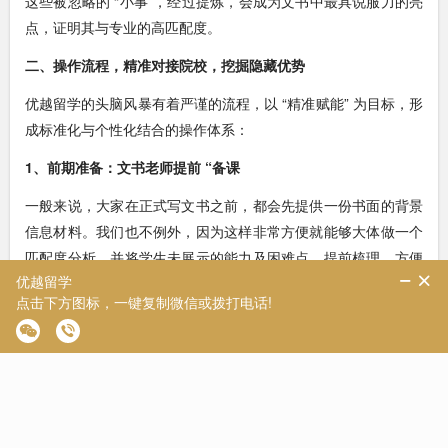
这些被忽略的 “小事”，经过提炼，会成为文书中最具说服力的亮
点，证明其与专业的高匹配度。
二、操作流程
，
精准对接院校，挖掘隐藏优势
优越留学的头脑风暴有着严谨的流程，以 “精准赋能” 为目标，形
成标准化与个性化结合的操作体系：
1、前期准备：文书老师提前 “备课
一般来说，大家在正式写文书之前，都会先提供一份书面的背景
信息材料。我们也不例外，因为这样非常方便就能够大体做一个
匹配度分析。并将学生未展示的能力及困难点，提前梳理，方便
在头脑风暴环节解决掉。
而文书老师也会提前研究目标院校的课程设置、专业特色、录取
偏好甚至导师的研究方向，制作详细脑图。(见前文图示)
2、深度沟通：拆解经历，定位优势
在头脑风暴会议中，文书老师会引导学生梳理学术经历(如课程项