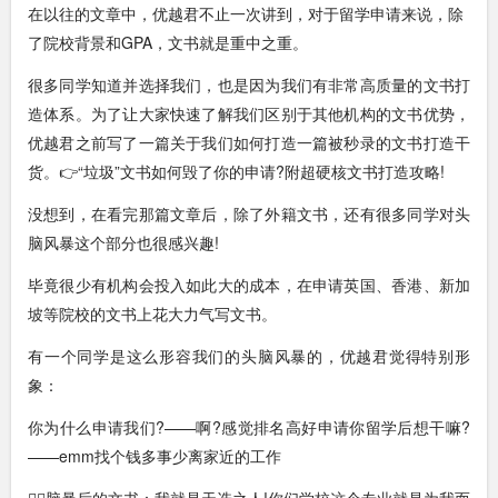
在以往的文章中，优越君不止一次讲到，对于留学申请来说，除
了院校背景和GPA，文书就是重中之重。
很多同学知道并选择我们，也是因为我们有非常高质量的文书打
造体系。为了让大家快速了解我们区别于其他机构的文书优势，
优越君之前写了一篇关于我们如何打造一篇被秒录的文书打造干
货。👉“垃圾”文书如何毁了你的申请?附超硬核文书打造攻略!
没想到，在看完那篇文章后，除了外籍文书，还有很多同学对头
脑风暴这个部分也很感兴趣!
毕竟很少有机构会投入如此大的成本，在申请英国、香港、新加
坡等院校的文书上花大力气写文书。
有一个同学是这么形容我们的头脑风暴的，优越君觉得特别形
象：
你为什么申请我们?——啊?感觉排名高好申请你留学后想干嘛?
——emm找个钱多事少离家近的工作
😶‍🌫️脑暴后的文书：我就是天选之人!你们学校这个专业就是为我而