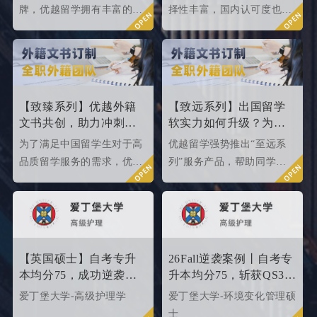
牌，优越留学拥有丰富的名
择性丰富，国内认可度也很
校申请成功案例，借此篇文
高，所以今天优越就来给大
章为大家盘点英国top 10名
家盘点一下25fallQS前50-
校2024年申请条件，给正在
000内英国院校的申请条件
准备25fall硕士申请的同学
如何。
们提供有力参考。
【致臻系列】优越外籍
【致远系列】出国留学
文书共创，助力冲刺世
软实力如何升级？为
界名校硕士offer！
2026/2027fall冲刺度身定
为了满足中国留学生对于高
优越留学强势推出“至远系
制！
品质留学服务的需求，优越
列”服务产品，帮助同学们
留学推出了更适合世界名校
针对性地提升软背景。
申请需求的“致臻”系列留学
服务产品。该留学服务产品
以外籍文书高端定制为核
心，覆盖英、美、港、澳、
【英国硕士】自考专升
26Fall逆袭案例丨自考专
新等留学多地域，包含本科/
本均分75，成功逆袭
升本均分75，斩获QS35
硕士留学全套申请服务，旨
QS34爱丁堡高级护理硕
爱丁堡高级护理硕士！
爱丁堡大学-高级护理学
爱丁堡大学-环境变化管理硕
在帮助更多学生拿下理想院
士
士