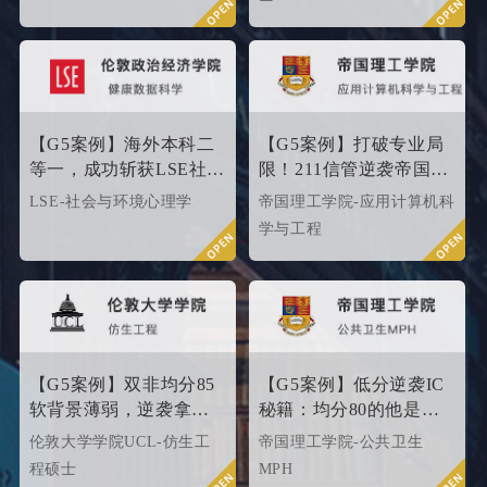
校offer！叩响世界名校大
门，从外籍文书高端定制开
始！
【G5案例】海外本科二
【G5案例】打破专业局
等一，成功斩获LSE社会
限！211信管逆袭帝国理
与环境心理学硕士
工G5硬核计算机专业
LSE-社会与环境心理学
帝国理工学院-应用计算机科
Offer！
学与工程
【G5案例】双非均分85
【G5案例】低分逆袭IC
软背景薄弱，逆袭拿下
秘籍：均分80的他是这
UCL伦敦大学学院
样打动招生官的
伦敦大学学院UCL-仿生工
帝国理工学院-公共卫生
offer！
程硕士
MPH