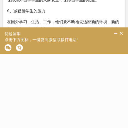
9、减轻留学生的压力
在国外学习、生活、工作，他们要不断地去适应新的环境、新的
文化和新的生活方式都给他们带来了很大的压力。留学中介机构
能为学生们提供全方位的服务，使他们能更好的适应新的环境，
更好的适应新的学习生活。
【优越君提示】
有定制升学规划需求的可以点击
【在线咨询】
直接对话老师提需
求
二、出国留学的相关建议有哪些?
1、未雨绸缪。国外学习是一个漫长的过程，所以最好在一年前
就做好准备，包括学校、专业的选择，签证的办理，材料的准备
等等。
2、选好适合自己的院校和自己想要的专业。英国有很多好的大
学和好的专业，你可以根据自己的兴趣，能力和将来的职业规划