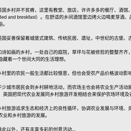
英国乡村并不贫瘠，这里有教堂、旅店，许许多多的餐厅、酒馆、咖
Bed and breskfast）。在舒适的乡间酒馆里边烤火边喝麦
俗。
英国妥善保留着城堡式建筑、传统民居、遗址，中世纪的古堡、古镇
如诗如画的乡村，一处自己的庭院，草坪与花被修剪的整整齐齐，精
隐藏着一个世间大同的生活理想。
乡村里的农民一般生活都比较惬意，但也会受农产品价格波动影
不少城市居民会到乡村耕地活动，而农场主也会将农业生产活动
。英国把现代农业发展同乡村旅游开发相结合来保护农场环境及
乡村旅游追求生态和经济上的良性循环，协调农业发展与环境、
农业和乡村旅游的发展。
除此以外，还有丰富多彩的创意活动...