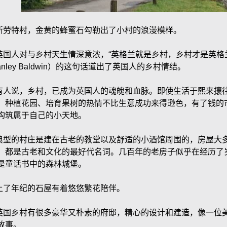
斯劳特村，金黄的蜂蜜石勾勒出了小村的浪漫模样。
英国人对与乡村天生情深意浓，“英格兰就是乡村，乡村才是英格兰
anley Baldwin）的这句话道出了英国人的乡村情结。
有人说，乡村，已成为英国人的魂魄和血脉。即使生活于熙来攘
，种植花园、培育果树的热情不比生意成功来得逊色，有了钱的
构筑属于自己的小天地。
典型的村庄是建在古老的教堂以及舒适的小酒馆周围的，房屋大
，都是古老和文化的最好代名词。几百年的老房子似乎在经历了
是童话书中的森林城堡。
上了年纪的石屋有着悠悠繁花陪伴。
英国乡村有很多豪华又朴素的府邸，精心的设计和建造，像一位
故事。