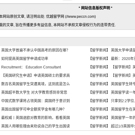
* 网站信息版权声明 *
网站原创文章, 请注明出处: 优越留学网 (//www.peccn.com)
转载的文章, 旨在传播更多有益信息, 本网站不承担文章侵权行为的连带责任.
】
英国大学普遍不承认中国高考的原因在哪？
【
留学新闻
】
英国大学申请
】
如何提高英国留学申请成功率
【
留学新闻
】
最新：2020年
】
Recruitment： Education Consultant
【
留学新闻
】
【留学新闻】
】
【英国研究生申请】申请英国硕士的要求高
【
留学新闻
】
【留学新闻】
】
数百名英国留学生突遭离境，这到底是怎么
【
留学新闻
】
英国留学生转
】
英国超半数大学生 对大学教育感到非常悲
【
留学新闻
】
英国留学读一
】
中国式数学课将占领英国：腐国终于意识到
【
留学新闻
】
只拿到2:2学
】
英国出国留学可申全额奖学金有哪几种？
【
留学新闻
】
英国留学生在
】
最权威丨英国退欧对教育的影响，看看英国
【
留学新闻
】
英国留学一年
】
英国人用哪些理由来劝说自己的学生出国读
【
留学新闻
】
超过1/3英国