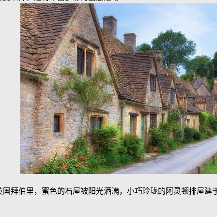
英国拜伯里，蜜色的石屋被阳光洒满，小巧玲珑的阿灵顿排屋建于