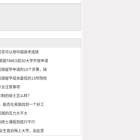
是否可以用中国高考成绩
英国TIMES前30大学开放申请
英国留学申请的10个步骤，缺
英国留学成本最低的15所院校
专业注意事项
年制的硕士怎么样？
位，能否在英国找到一个好工
英国的压力大不大
的硕士课程到底行不行
毕业生竟后悔上大学，如此悲