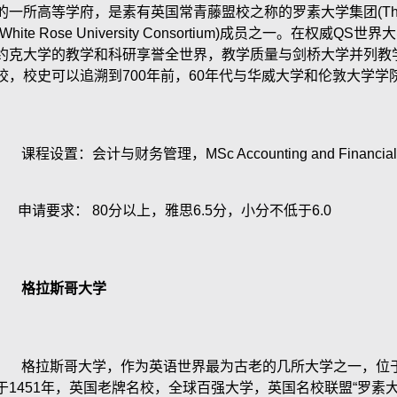
的一所高等学府，是素有英国常青藤盟校之称的罗素大学集团
(T
(White Rose University Consortium)
成员之一。在权威
QS
世界大
约克大学的教学和科研享誉全世界，教学质量与剑桥大学并列教
校，校史可以追溯到
700
年前，
60
年代与华威大学和伦敦大学学
课程设置：会计与财务管理，
MSc Accounting and Financi
申请要求：
80
分以上，雅思
6.5
分，小分不低于
6.0
格拉斯哥大学
格拉斯哥大学，作为英语世界最为古老的几所大学之一，位于
于
1451
年，英国老牌名校，全球百强大学，英国名校联盟“罗素大