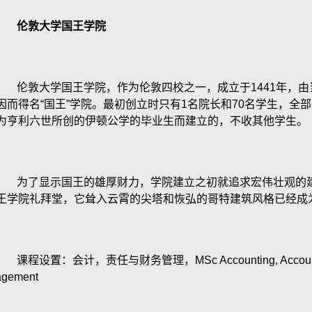
伦敦大学国王学院
伦敦大学国王学院，作为伦敦四校之一，成立于
1441
年，由
因而得名“国王”学院。最初创立时只有
1
名院长和
70
名学生，全部
为亨利六世所创的伊顿公学的毕业生而建立的，不收其他学生。
为了显示国王的雄厚财力，学院建立之初就追求宏伟壮观的建
王学院礼拜堂，它耸入云霄的尖塔和恢弘的哥特建筑风格已经成
课程设置：会计，责任与财务管理，
MSc Accounting, Accoun
gement