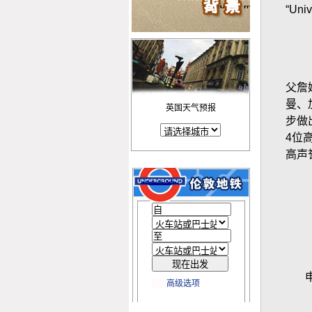
“Uni
父詹
曼、
英国天气预报
步做
4
位
高声
申
高级选项