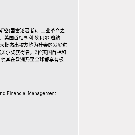
斯密
(
国富论著者
)
、工业革命之
、英国首相亨利·坎贝尔·班纳
一大批杰出校友均为社会的发展进
诺贝尔奖获得者，
2
位英国首相和
，使其在欧洲乃至全球都享有极
 and Financial Management