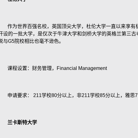
作为世界百强名校，英国顶尖大学，杜伦大学一直以来享有极
开设的一批大学，是仅次于牛津大学和剑桥大学的英格兰第三古
说与
G5
院校相比也毫不逊色。
课程设置：财务管理，
Financial Management
申请要求：
211
学校
80
分以上，非
211
学校
85
分以上，雅思
7
兰卡斯特大学