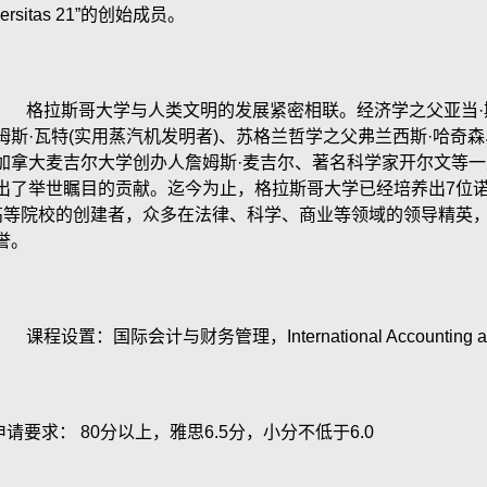
versitas 21”的创始成员。
格拉斯哥大学与人类文明的发展紧密相联。经济学之父亚当·
姆斯·瓦特
(
实用蒸汽机发明者
)
、苏格兰哲学之父弗兰西斯·哈奇森
加拿大麦吉尔大学创办人詹姆斯·麦吉尔、著名科学家开尔文等
出了举世瞩目的贡献。迄今为止，格拉斯哥大学已经培养出
7
位
高等院校的创建者，众多在法律、科学、商业等领域的领导精英
誉。
课程设置：国际会计与财务管理，
International Accounting
请要求：
80
分以上，雅思
6.5
分，小分不低于
6.0