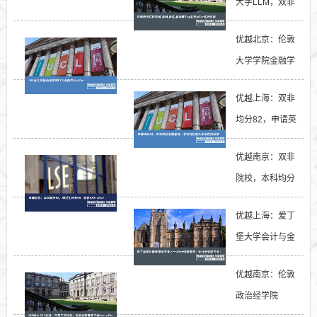
大学LLM，双非
实现英港新 顶级
优越北京：伦敦
法...
大学学院金融学
专业轻松拿下...
优越上海：双非
均分82，申请英
国学前教育，拿
优越南京：双非
到...
院校，本科均分
85，研究生均分
优越上海：爱丁
8...
堡大学会计与金
融，无GMAT顶
优越南京：伦敦
级商...
政治经学院