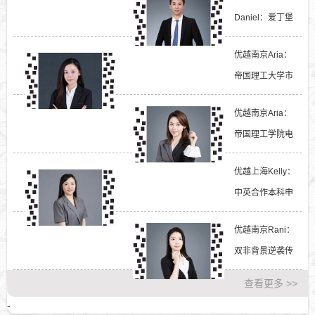
Daniel：爱丁堡
大学商学院申请
优越南京Aria：
条件...
帝国理工大学市
场营销专业如何
优越南京Aria：
申...
帝国理工学院电
子电气工程专业
优越上海Kelly：
如...
中英合作本科申
请G5硕士案例
优越南京Rani：
分...
双非背景逆袭传
媒名校的申请...
查看更多 >>
-