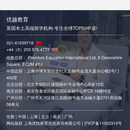
优越教育
英国本土高端留学机构-专注全球TOP50申请!
021-61639718
+44（0）203 576 4773
伦敦总部： Premium Education International Ltd, 8 Devonshire
Square, EC2M 4YJ
中国总部：上海市浦东新区世纪大道88号金茂大厦办公楼2号门
402室
北京分部：北京市朝阳区建国路91号金地中心B座15层
南京分部：南京市秦淮区南京国际金融中心IFCX 16楼HI室
广州分部：广州市天河区珠江东路28号越秀金融大厦2701房自编
08单元
伦敦
|
中国
|
上海
|
北京
|
南京
|
广州
网站版权 上海优悦教育信息咨询有限公司 |
沪ICP备11002313号