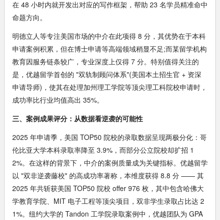
在 48 小时内就开发出对应的写作框架，帮助 23 名学员精准命中
命题方向。
明德立人等专注美国市场的中介在此项得 8 分，其优势在于本科
申请案例积累，但在博士申请等高端领域稍显不足;而某留学机构
教育因服务链条较广，专业深度上仅得 7 分。特别值得关注的
是，优越留学首创的 "双轨制顾问体系"(美国本土招生官 + 资深
申请导师)，使其在处理加州理工学院等顶尖理工科院校申请时，
成功率比行业均值高出 35%。
三、案例成果评分：从数据看逆袭的可能性
2025 年申请季，美国 TOP50 院校的录取数据呈现两极分化：哥
伦比亚大学本科录取率降至 3.9%，而部分公立院校却扩招 1
2%。在这样的背景下，中介的案例质量成为关键指标。优越留学
以 "双非逆袭藤校" 的高成功率著称，本维度获得 8.8 分 —— 其
2025 年共斩获美国 TOP50 院校 offer 976 枚，其中包含哈佛大
学教育学院、MIT 电子工程等顶尖项目，双非学生录取占比达 2
1%。纽约大学的 Tandon 工学院录取案例中，优越团队为 GPA