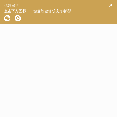
消费水平高，在这些地区留学，生活成本就比较高。
总体来说每年学费与生活费平均约需要4万刀左右。对于家
庭经济条件不是特别富裕、申请目标为美国top50-100大学时，
一般公立大学是很好的选择。
五、参考
学校排名
美国较为权威的排名出自USNewsandWorldReport，大学排
名包括综合排名和专业排名，不同的大学，侧重点不同。
申请美国大学研究生建议考虑专业排名，申请本科看综合排
名，另外提醒一下，如果你申请的是本科，选校时切勿集中选择
名次太近的学校，要分梯队选校，这样申请不至于落空。
六、考虑就业机会