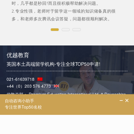
时，几乎都是秒回!而且很积极帮助解决问题。
2.专业性强，老师对于留学这一领域的知识储备真的很
多，和老师多次腾讯会议答疑，问题都很顺利解决。
优越教育
英国本土高端留学机构-专注全球TOP50申请!
021-61639718
+44（0）203 576 4773
伦敦总部： Premium Education International Ltd, 8 Devonshire
Square, EC2M 4YJ
中国总部：上海市浦东新区世纪大道88号金茂大厦办公楼2号门
402室
北京分部：北京市朝阳区建国路91号金地中心B座15层（大望路
地铁站）