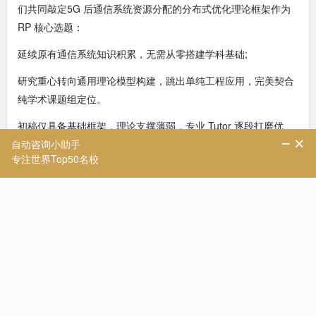
们共同敲定5G 后通信系统资源分配的分布式优化理论框架作为
RP 核心选题：
延续原有通信系统知识积累，无需从零搭建学科基础;
研究重心转向通用理论模型构建，跳出单纯工程应用，完美契合
纯学术课题组定位。
初稿仅具备基础框架，理论支撑薄弱，专业 Tutor 逐段打磨优
化：补充目标导师相关前沿文献、完善数学推导与目标函数证明
逻辑、量化突出课题创新点，让研究计划具备完整学术可行性。
2. 针对性撰写套磁邮件，提高导师回复率
套磁信是联系海外博导的关键，针对纯理论教授，全文弱化工
程、就业相关表述，固定三段式核心结构：
背景概括：简明说明 G5 一等硕士、通信理论论文成果，表明长
期深耕基础研究的诉求;
方向贴合：结合导师近期核心理论论文，阐述自身研究思路与课