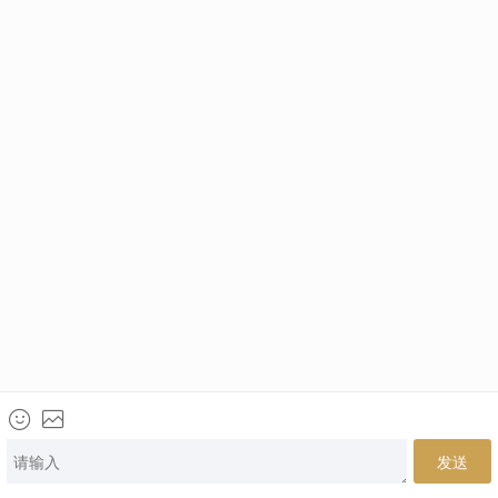
优越教育
英国本土高端留学机构-专注全球TOP50申请!
021-61639718
+44（0）203 576 4773
伦敦总部： Premium Education International Ltd, 8 Devonshire
Square, EC2M 4YJ
中国总部：上海市浦东新区世纪大道88号金茂大厦办公楼2号门
402室
北京分部：北京市朝阳区建国路91号金地中心B座15层
南京分部：南京市秦淮区南京国际金融中心IFCX 16楼HI室
广州分部：广州市天河区珠江东路28号越秀金融大厦2701房自编
08单元
伦敦
|
中国
|
上海
|
北京
|
南京
|
广州
网站版权 上海优悦教育信息咨询有限公司 |
沪ICP备11002313号
电话咨询
网上咨询
微信咨询
来访地址