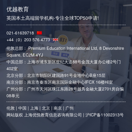
优越教育
英国本土高端留学机构-专注全球TOP50申请!
021-61639718
+44（0）203 576 4773
伦敦总部： Premium Education International Ltd, 8 Devonshire
Square, EC2M 4YJ
中国总部：上海市浦东新区世纪大道88号金茂大厦办公楼2号门
402室
北京分部：北京市朝阳区建国路91号金地中心B座15层
南京分部：南京市秦淮区南京国际金融中心IFCX 16楼HI室
广州分部：广州市天河区珠江东路28号越秀金融大厦2701房自编
08单元
伦敦
|
中国
|
上海
|
北京
|
南京
|
广州
网站版权 上海优悦教育信息咨询有限公司 |
沪ICP备11002313号