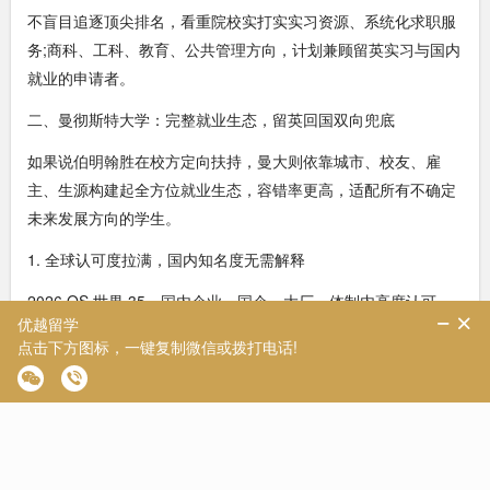
不盲目追逐顶尖排名，看重院校实打实实习资源、系统化求职服
务;商科、工科、教育、公共管理方向，计划兼顾留英实习与国内
就业的申请者。
二、曼彻斯特大学：完整就业生态，留英回国双向兜底
如果说伯明翰胜在校方定向扶持，曼大则依靠城市、校友、雇
主、生源构建起全方位就业生态，容错率更高，适配所有不确定
未来发展方向的学生。
1. 全球认可度拉满，国内知名度无需解释
2026 QS 世界 35，国内企业、国企、大厂、体制内高度认可，
满足一线落户、人才引进全部硬性门槛;无论外企、互联网、金
融、工程行业，曼大均在核心目标院校名单内。
2. 四大就业核心优势
(1)全校浓厚求职氛围，倒逼学生提前规划
学校体量庞大、专业覆盖全面，校内常年举办上百场企业宣讲、