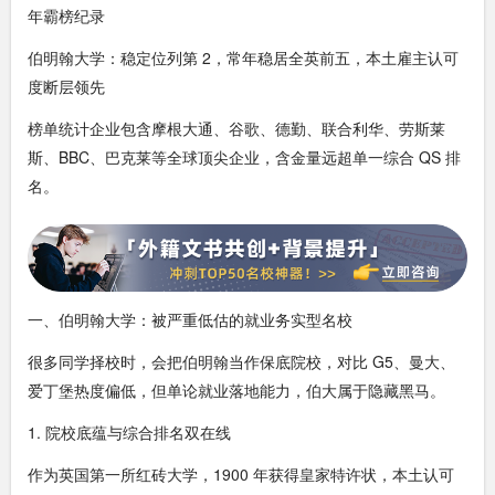
年霸榜纪录
伯明翰大学：稳定位列第 2，常年稳居全英前五，本土雇主认可
度断层领先
榜单统计企业包含摩根大通、谷歌、德勤、联合利华、劳斯莱
斯、BBC、巴克莱等全球顶尖企业，含金量远超单一综合 QS 排
名。
一、伯明翰大学：被严重低估的就业务实型名校
很多同学择校时，会把伯明翰当作保底院校，对比 G5、曼大、
爱丁堡热度偏低，但单论就业落地能力，伯大属于隐藏黑马。
1. 院校底蕴与综合排名双在线
作为英国第一所红砖大学，1900 年获得皇家特许状，本土认可