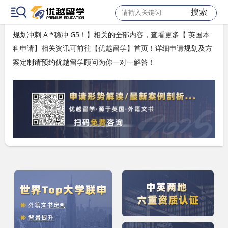
T/TSA
搜索
以上是【
【英国本科】爱德思10月大考时间正式敲定，暑期高效
规划冲刺 A *稳冲 G5！
】相关的全部内容，查看更多【
英国本
科申请
】相关资讯可前往【
优越留学
】首页！详细申请规划及方
案定制请预约优越留学顾问为你一对一解答！