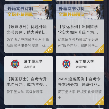
章为大家盘点英国top 10名
家盘点一下25fallQS前50-
校2024年申请条件，给正在
000内英国院校的申请条件
准备25fall硕士申请的同学
如何。
们提供有力参考。
【致臻系列】优越外籍
【致远系列】出国留学
文书共创，助力冲刺世
软实力如何升级？为
界名校硕士offer！
2026/2027fall冲刺度身定
为了满足中国留学生对于高
优越留学强势推出“至远系
制！
品质留学服务的需求，优越
列”服务产品，帮助同学们
留学推出了更适合世界名校
针对性地提升软背景。
申请需求的“致臻”系列留学
服务产品。该留学服务产品
以外籍文书高端定制为核
心，覆盖英、美、港、澳、
【英国硕士】自考专升
26Fall逆袭案例丨自考专
新等留学多地域，包含本科/
本均分75，成功逆袭
升本均分75，斩获QS35
硕士留学全套申请服务，旨
QS34爱丁堡高级护理硕
爱丁堡高级护理硕士！
爱丁堡大学-高级护理学
爱丁堡大学-环境变化管理硕
在帮助更多学生拿下理想院
士
士
校offer！叩响世界名校大
门，从外籍文书高端定制开