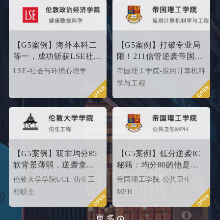
始！
【G5案例】海外本科二
【G5案例】打破专业局
等一，成功斩获LSE社会
限！211信管逆袭帝国理
与环境心理学硕士
工G5硬核计算机专业
LSE-社会与环境心理学
帝国理工学院-应用计算机科
Offer！
学与工程
【G5案例】双非均分85
【G5案例】低分逆袭IC
软背景薄弱，逆袭拿下
秘籍：均分80的他是这
UCL伦敦大学学院
样打动招生官的
伦敦大学学院UCL-仿生工
帝国理工学院-公共卫生
offer！
程硕士
MPH
更多