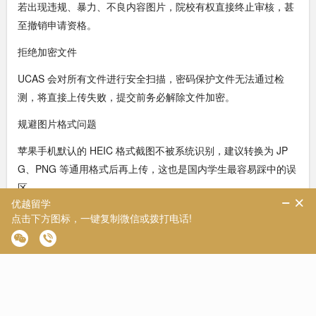
若出现违规、暴力、不良内容图片，院校有权直接终止审核，甚
至撤销申请资格。
拒绝加密文件
UCAS 会对所有文件进行安全扫描，密码保护文件无法通过检
测，将直接上传失败，提交前务必解除文件加密。
规避图片格式问题
苹果手机默认的 HEIC 格式截图不被系统识别，建议转换为 JP
G、PNG 等通用格式后再上传，这也是国内学生最容易踩中的误
区。
分类上传，拒绝混包
不同材料需对应上传至指定板块，例如护照文件归入国籍板块，
成绩单归入教育板块，不要打包混合上传。同时建议统一命名格
式，采用姓名 + 文件类型的方式，方便招生官查阅。
补充：系统上传硬性规则