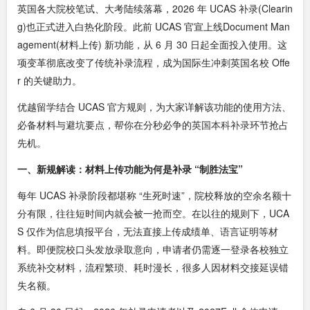
英国各大院校笔试、大考陆续落幕，2026 年 UCAS 补录(Clearin
g)也正式进入白热化阶段。此前 UCAS 官宣上线Document Man
agement(材料上传) 新功能，从 6 月 30 日起全面投入使用。这
项变革彻底改变了传统补录流程，成为国际生冲刺英国名校 Offe
r 的关键助力。
优越留学结合 UCAS 官方规则，为大家详解该功能的使用方法、
必备材料与避坑要点，帮你在分秒必争的
英国本科补录
环节抢占
先机。
一、新规解读：材料上传功能为何是补录 “制胜法宝”
每年 UCAS 补录阶段都堪称 “生死时速”，院校释放的空余名额十
分有限，往往短时间内就会被一抢而空。在以往的规则下，UCA
S 仅作为信息填报平台，无法直接上传成绩单、语言证明等材
料。即便院校口头发放录取意向，申请者仍需逐一登录各校独立
系统补交材料，流程繁琐、耗时漫长，很多人因材料交接延误错
失名额。