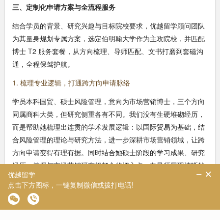
三、定制化申请方案与全流程服务
结合学员的背景、研究兴趣与目标院校要求，优越留学顾问团队
为其量身规划专属方案，选定伯明翰大学作为主攻院校，并匹配
博士 T2 服务套餐，从方向梳理、导师匹配、文书打磨到套磁沟
通，全程保驾护航。
1. 梳理专业逻辑，打通跨方向申请脉络
学员本科国贸、硕士风险管理，意向为市场营销博士，三个方向
同属商科大类，但研究侧重各有不同。我们没有生硬堆砌经历，
而是帮助她梳理出连贯的学术发展逻辑：以国际贸易为基础，结
合风险管理的理论与研究方法，进一步深耕市场营销领域，让跨
方向申请变得有理有据。同时结合她硕士阶段的学习成果、研究
经历，挖掘与市场营销研究相契合的切入点，向导师展现清晰的
研究规划，打消跨专业申请的顾虑。
2. 精准匹配院校与导师，聚焦研究契合度
英国博士实行导师负责制，导师匹配度直接决定申请成败。团队