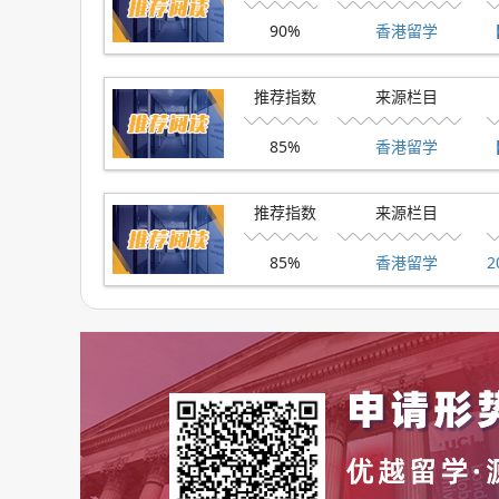
90%
香港留学
“北京、上海、深圳、巴塞罗那这些城市安排是否
“多花的时间和成本，能不能换来更强的职业竞争力
推荐指数
来源栏目
当然，如果后续官方正式确认具体项目和培养安
85%
香港留学
续追踪消息~
推荐指数
来源栏目
好啦，今天的分享就到这里~如果你也想申请英
方二维码，添加小助手微信，我们会给你匹配最合适
85%
香港留学