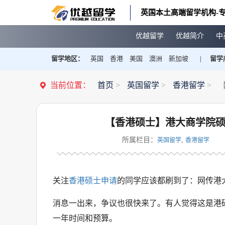
英国本土高端留学机构-专
优越留学
优越简介
中
留学地区：
英国
香港
美国
澳洲
新加坡
留学
|
当前位置：
首页
>
英国留学
>
香港留学
>
【香港硕士】港大商学院硕士
所属栏目：
,
英国留学
香港留学
关注
香港硕士申请
的同学应该都刷到了：网传港
消息一出来，争议也很快来了。有人觉得这是港硕
一年时间和预算。