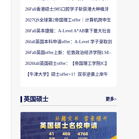
港大学】商科Offer
26Fall香港硕士|985口腔学子斩获港大种植牙
科硕士Offer
2027QS全球第2帝国理工offer｜计算机跨申生
物机器人实录
26Fall英本捷报：A-Level A*AB拿下曼大社会
学与数据分析offer！
26fall英国本科申请offer：A-Level 学子录取剑
桥大学工程学专业
26Fall英国offer上新：伦敦政治经济学院LSE-
金融与风险硕士
2026fall英国硕士offer：【帝国理工学院IC】
应用机器学习专业
【牛津大学】硕士offer+1！双非逆袭上岸牛
津宗教研究专业
英国硕士
更多>