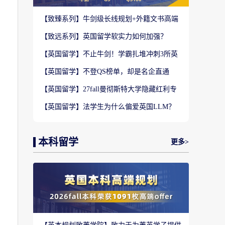
【致臻系列】牛剑级长线规划+外籍文书高端
定制，助力冲刺名校硕士offer！
【致远系列】英国留学软实力如何加强？
2027-28fall精准定制背景提升！
【英国留学】不止牛剑！学霸扎堆冲刺3所英
国顶尖院校，申请难度不输牛津剑桥
【英国留学】不登QS榜单，却是名企直通
车？这3所英国商学院业内香饽饽！
【英国留学】27fall曼彻斯特大学隐藏红利专
业盘点，商科/计算机/社科全覆盖捡漏
【英国留学】法学生为什么偏爱英国LLM？
G5+王爱曼华法学院全梯队解析
到
本科留学
更多>