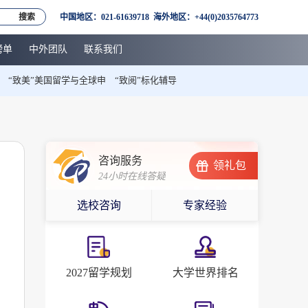
搜索
中国地区：021-61639718 海外地区：+44(0)2035764773
榜单
中外团队
联系我们
“致美”美国留学与全球申
“致阅”标化辅导
？
咨询服务
领礼包
24小时在线答疑
选校咨询
专家经验
2027留学规划
大学世界排名