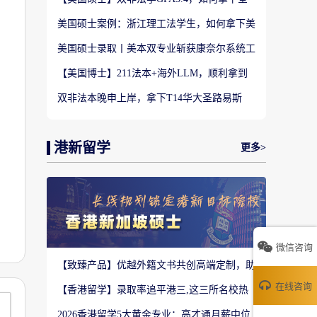
美TOP28南加州大学LLM?
美国硕士案例：浙江理工法学生，如何拿下美
国TOP20名校LLM录取？
美国硕士录取丨美本双专业斩获康奈尔系统工
程 M.Eng Offer
【美国博士】211法本+海外LLM，顺利拿到
福特汉姆法学JD博士offer！
双非法本晚申上岸，拿下T14华大圣路易斯
LLM+3万美金奖学金！
港新留学
更多>
微信咨询
【致臻产品】优越外籍文书共创高端定制，助
力香港Top3 offer！
在线咨询
【香港留学】录取率追平港三,这三所名校热
度严重溢价申请别盲目跟风
2026香港留学5大黄金专业：高才通月薪中位