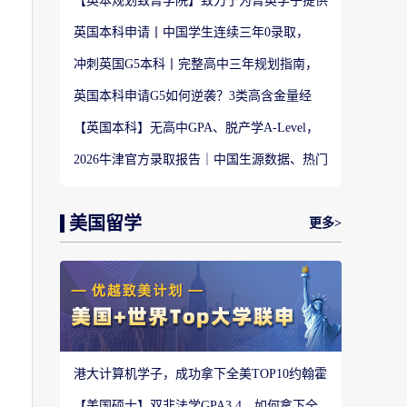
【英本规划致菁学院】致力于为菁英学子提供
定制式升学规划服务！
英国本科申请丨中国学生连续三年0录取，
LSE这些专业为什么难申？
冲刺英国G5本科丨完整高中三年规划指南，
避开 90% 申请者踩过的坑
英国本科申请G5如何逆袭？3类高含金量经
历，快速拉开文书差距
【英国本科】无高中GPA、脱产学A-Level，
还能冲刺英国顶尖名校吗?
2026牛津官方录取报告｜中国生源数据、热门
专业难度与申请策略
美国留学
更多>
港大计算机学子，成功拿下全美TOP10约翰霍
普金斯大学CS硕士
【美国硕士】双非法学GPA3.4，如何拿下全