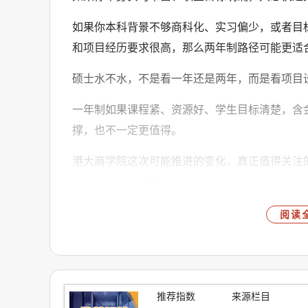
如果你本科背景不够商科化、实习偏少，或者目
和项目经历要求很高，那么两年制路径可能更适
硕士水不水，不是看一年还是两年，而是看项目
一年制如果课程紧、资源好、学生目标清楚，含
撑，也不一定更值得。
港大商学院这次可能推进的变化，真正值得关注
外中心、企业项目和Capstone打通。
如果能做到这一点，港硕商科的培养逻辑确实会
阅读
以后学生选港硕，可能要问：
“第二年是否值得留下?”
推荐指数
来源栏目
“Capstone和实习是否有实际资源?”