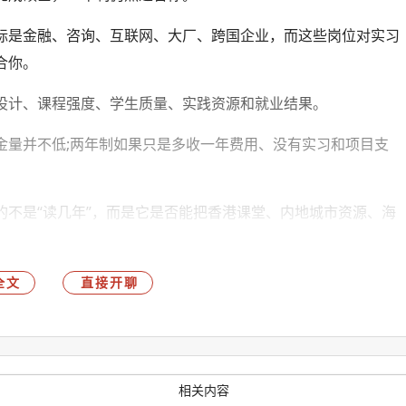
标是金融、咨询、互联网、大厂、跨国企业，而这些岗位对实习
合你。
设计、课程强度、学生质量、实践资源和就业结果。
金量并不低;两年制如果只是多收一年费用、没有实习和项目支
的不是“读几年”，而是它是否能把香港课堂、内地城市资源、海
变。
全文
直接开聊
相关内容