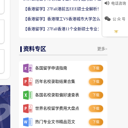
电话咨询
数5万！普通人留港高薪赛道
【香港留学】27Fall港前五EEE硕士全解析！
难度梯队+录取偏好完整梳理
公 众 号
【香港留学】香港理工VS香港城市大学怎么
选？排名、专业、录取、就业对比
【香港留学】27Fall香港11个全新硕士专业：
是扩招噱头还是逆袭名校黄金红利？
资料专区
更多>
各国留学申请指南
下载
历年名校录取结果合集
下载
各国名校录取偏好速查表
下载
世界名校留学费用大盘点
下载
热门专业文书精品范文
下载