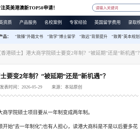
注英美港澳新TOP50申请！
英资质
产品服务
名校案例
专家经验
英国留学费用
录取
产品：
“致臻”外籍文书
“致学”博士留学
“致远”背景提升
“致菁”英本规划
【香港硕士】港大商学院硕士要变2年制？“被延期”还是“新机遇”
要变2年制？“被延期”还是“新机遇”？
发表时间：2026-05-29
来源：本站原创
大商学院硕士项目要从一年制变成两年制。
开始“去一年制化”;也有人担心，读港大商科是不是以后要多花