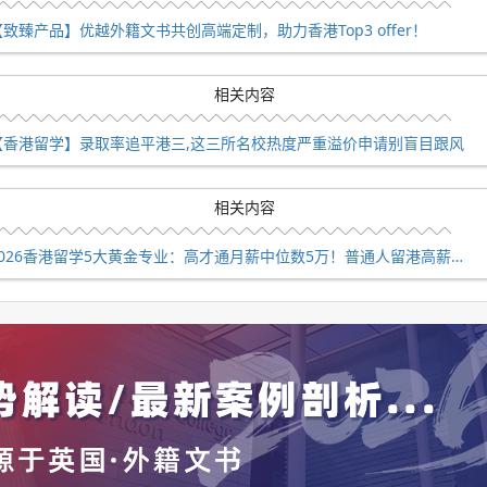
【致臻产品】优越外籍文书共创高端定制，助力香港Top3 offer！
对就业有帮助?”
?”
相关内容
排，港大商学院的申请逻辑，可能真的要重新评估。我们也会持
【香港留学】录取率追平港三,这三所名校热度严重溢价申请别盲目跟风
相关内容
美港新澳/本硕博名校，我们有非常丰富的申请经验。可以扫描下
的咨询顾问，让你在抢占先机!👇👇
2026香港留学5大黄金专业：高才通月薪中位数5万！普通人留港高薪赛道