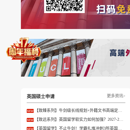
更多资讯>
英国硕士申请
【致臻系列】牛剑级长线规划+外籍文书高端定制，助力冲刺名校硕士offer！
【致远系列】英国留学软实力如何加强？2027-28fall精准定制背景提升！
【英国留学】不止牛剑！学霸扎堆冲刺3所英国顶尖院校，申请难度不输牛津剑桥