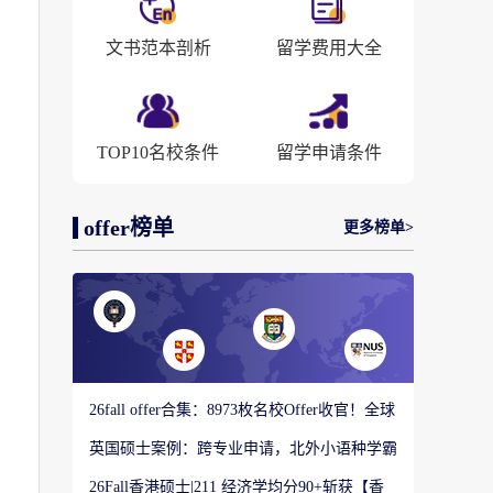
文书范本剖析
留学费用大全
TOP10名校条件
留学申请条件
offer榜单
更多榜单>
26fall offer合集：8973枚名校Offer收官！全球
顶尖院校录取战绩出炉
英国硕士案例：跨专业申请，北外小语种学霸
如何圆梦剑桥大学教育硕士？
会
26Fall香港硕士|211 经济学均分90+斩获【香