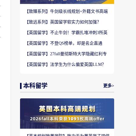
【致臻系列】牛剑级长线规划+外籍文书高端
定制，助力冲刺名校硕士offer！
【致远系列】英国留学软实力如何加强？
2027-28fall精准定制背景提升！
【英国留学】不止牛剑！学霸扎堆冲刺3所英
国顶尖院校，申请难度不输牛津剑桥
【英国留学】不登QS榜单，却是名企直通
车？这3所英国商学院业内香饽饽！
【英国留学】27fall曼彻斯特大学隐藏红利专
业盘点，商科/计算机/社科全覆盖捡漏
【英国留学】法学生为什么偏爱英国LLM？
G5+王爱曼华法学院全梯队解析
本科留学
更多>