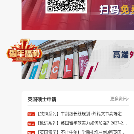
要说给中国学生发 offer 最多的，那必须是金融与经
这个专业申请量也很大，中国申请者有 345 
定在近 30%，和全球录取率完全持平。属于 “热
请者成功率非常可观。
但同样是 offer 多，有些专业就没这么友好了，
个，可申请人数高达355，录取率只有 8%。
同样情况的还有管理学硕士，offer 数量 27，录取
密集型科学硕士，offer 数32 个，录取率 15%。
上海咨询顾问Kelsey
更多资讯>
英国硕士申请
这些专业的特点是，虽然offer 数量不少，但
【致臻系列】牛剑级长线规划+外籍文书高端定制，助力冲刺名校硕士offer！
三、哪些专业竞争没那么激烈?
【致远系列】英国留学软实力如何加强？2027-28fall精准定制背景提升！
最值得关注的，其实是那些 “offer 多且竞争温
【英国留学】不止牛剑！学霸扎堆冲刺3所英国顶尖院校，申请难度不输牛津剑桥