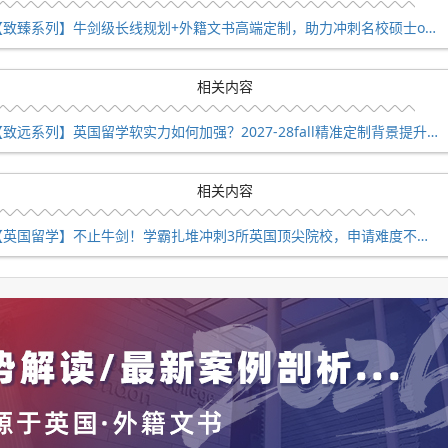
【致臻系列】牛剑级长线规划+外籍文书高端定制，助力冲刺名校硕士offer！
相关内容
【致远系列】英国留学软实力如何加强？2027-28fall精准定制背景提升！
相关内容
【英国留学】不止牛剑！学霸扎堆冲刺3所英国顶尖院校，申请难度不输牛津剑桥