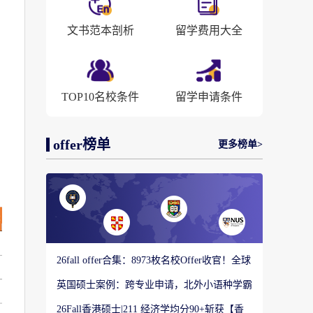
文书范本剖析
留学费用大全
TOP10名校条件
留学申请条件
offer榜单
更多榜单>
26fall offer合集：8973枚名校Offer收官！全球
顶尖院校录取战绩出炉
英国硕士案例：跨专业申请，北外小语种学霸
如何圆梦剑桥大学教育硕士？
26Fall香港硕士|211 经济学均分90+斩获【香