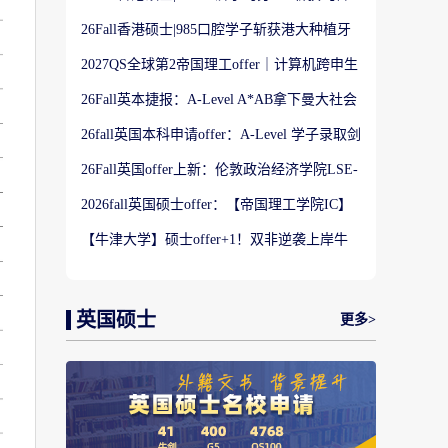
港大学】商科Offer
26Fall香港硕士|985口腔学子斩获港大种植牙
科硕士Offer
2027QS全球第2帝国理工offer｜计算机跨申生
物机器人实录
26Fall英本捷报：A-Level A*AB拿下曼大社会
学与数据分析offer！
26fall英国本科申请offer：A-Level 学子录取剑
桥大学工程学专业
26Fall英国offer上新：伦敦政治经济学院LSE-
金融与风险硕士
2026fall英国硕士offer：【帝国理工学院IC】
应用机器学习专业
【牛津大学】硕士offer+1！双非逆袭上岸牛
津宗教研究专业
英国硕士
更多>