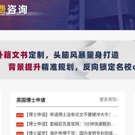
济学哲学硕士，直接发了 100 个 offer!
人，是所有专业里申请人数最多的之一，但热度高归高，录取率能稳
门但不极端内卷” 的项目，背景匹配(经济、金融、数学相关)的申
属于典型的 “卷王集中营”。比如房地产金融硕士，offer 数量有3
率也只有11%;数理统计硕士，offer 数量25，录取率 12%;数据
更多资讯>
英国博士申请
申请基数大、优质申请者扎堆，竞争都非常激烈。
【博士申请】申请博士没有论文不要硬冲大牛！学会精准筛选导师
【博士申请】套磁前先查官网：3分钟快速甄别只收985/高绩点的内卷课题组
和” 的宝藏专业，优越君给大家筛选了一波 offer数量在30左右，
【博士留学】海外申博干货：国内发明专利到底能不能加分？含金量一文讲透