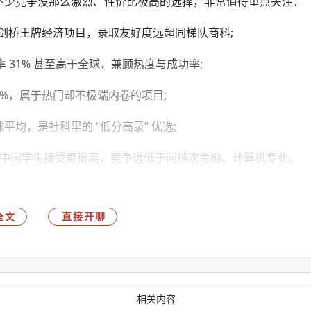
藏着不少竞争没那么激烈、性价比极高的选择，非常值得重点关注：
为剑桥王牌经济项目，录取友好度远超同梯队商科;
31% 甚至高于全球，兼顾热度与成功率;
9%，属于热门却不极端内卷的项目;
平均，是社科里的 “低分高录” 优选;
里对中国学生接受度很高，竞争远低于同档次金融、计算机专业。
..
全文
直接开聊
相关内容