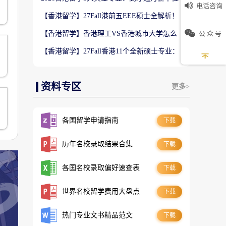
电话咨询
数5万！普通人留港高薪赛道
【香港留学】27Fall港前五EEE硕士全解析！
难度梯队+录取偏好完整梳理
公 众 号
【香港留学】香港理工VS香港城市大学怎么
选？排名、专业、录取、就业对比
【香港留学】27Fall香港11个全新硕士专业：
是扩招噱头还是逆袭名校黄金红利？
资料专区
更多>
各国留学申请指南
下载
历年名校录取结果合集
下载
各国名校录取偏好速查表
下载
世界名校留学费用大盘点
下载
热门专业文书精品范文
下载