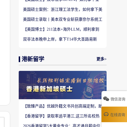
美TOP28南加州大学LLM?
美国硕士案例：浙江理工法学生，如何拿下美
国TOP20名校LLM录取？
美国硕士录取丨美本双专业斩获康奈尔系统工
程 M.Eng Offer
【美国博士】211法本+海外LLM，顺利拿到
福特汉姆法学JD博士offer！
双非法本晚申上岸，拿下T14华大圣路易斯
LLM+3万美金奖学金！
港新留学
更多>
微信咨询
【致臻产品】优越外籍文书共创高端定制，助
力香港Top3 offer！
在线咨询
【香港留学】录取率追平港三,这三所名校热
度严重溢价申请别盲目跟风
2026香港留学5大黄金专业：高才通月薪中位