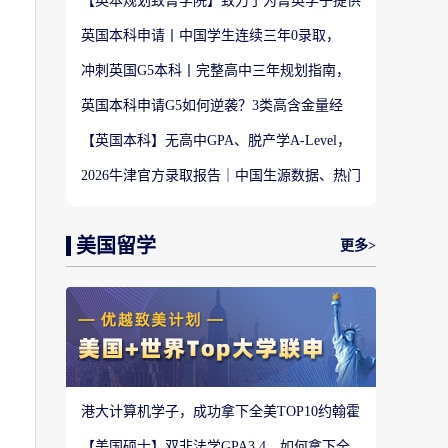
【英本规划致菁学院】致力于为菁英学子提供
定制式升学规划服务！
英国本科申请丨中国学生连续三年0录取，
LSE这些专业为什么难申？
冲刺英国G5本科丨完整高中三年规划指南，
避开 90% 申请者踩过的坑
英国本科申请G5如何逆袭？3类高含金量经
历，快速拉开文书差距
【英国本科】无高中GPA、脱产学A-Level，
还能冲刺英国顶尖名校吗?
2026牛津官方录取报告｜中国生源数据、热门
专业难度与申请策略
美国留学
更多>
港大计算机学子，成功拿下全美TOP10约翰霍
普金斯大学CS硕士
【美国硕士】双非法学GPA3.4，如何拿下全