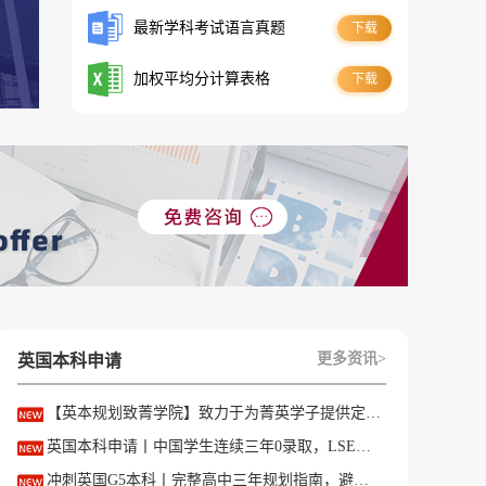
最新学科考试语言真题
下载
加权平均分计算表格
下载
0
更多资讯>
英国本科申请
【英本规划致菁学院】致力于为菁英学子提供定制式升学规划服务！
英国本科申请丨中国学生连续三年0录取，LSE这些专业为什么难申？
且
冲刺英国G5本科丨完整高中三年规划指南，避开 90% 申请者踩过的坑