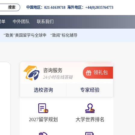
搜索
中国地区：021-61639718 海外地区：+44(0)2035764773
榜单
中外团队
联系我们
“致美”美国留学与全球申
“致阅”标化辅导
咨询服务
领礼包
24小时在线答疑
选校咨询
专家经验
2027留学规划
大学世界排名