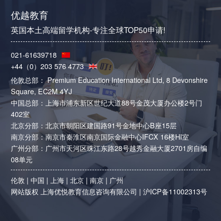
优越教育
英国本土高端留学机构-专注全球TOP50申请!
021-61639718
+44（0）203 576 4773
伦敦总部： Premium Education International Ltd, 8 Devonshire
Square, EC2M 4YJ
中国总部：上海市浦东新区世纪大道88号金茂大厦办公楼2号门
402室
北京分部：北京市朝阳区建国路91号金地中心B座15层
南京分部：南京市秦淮区南京国际金融中心IFCX 16楼HI室
广州分部：广州市天河区珠江东路28号越秀金融大厦2701房自编
08单元
伦敦
|
中国
|
上海
|
北京
|
南京
|
广州
网站版权 上海优悦教育信息咨询有限公司 |
沪ICP备11002313号