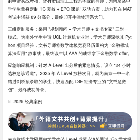
的申请实战考核。曾有帝国理工工程系毕业的导师，为南京某中
学学生量身定制 "IC 夏校 + EPQ 课题" 双轨方案，助力其在 MAT
考试中斩获 89 分高分，最终叩开牛津物理系大门。​
三维定制服务：采用 "规划顾问 + 学术导师 + 文书专家" 三对一
模式。为南外学生申请 UCL 计算机专业时，学术导师深挖其 Pyt
hon 项目经验，文书导师将数学建模竞赛经历重构为 "金融领域
算法应用" 故事线，最终该生以 AAA 的成绩拿下金融数学 offer。​
应急响应机制：针对 A-Level 出分后的紧急情况，设立 "24 小时
选校急诊通道"。2025 年 A-Level 放榜次日，就为南京一中一名
错过剑桥预录取的学生，快速匹配 LSE 经济专业的 "文书急救
包"，最终成功补录。​
📊 2025 经典案例​
南京财经大学附属中学学生(A-Level 成绩 A*AA)通过 "G5 学术提