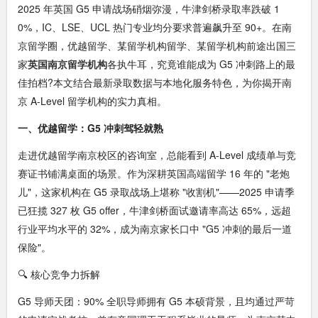
2025 年英国 G5 申请战场硝烟弥漫，牛津剑桥录取率跌破 1
0%，IC、LSE、UCL 热门专业均分要求普遍飙升至 90+。在南
京留学圈，优越留学、某留学机构留学、某留学机构前途出国三
家
英国南京留学机构
各执牛耳，究竟谁能成为 G5 冲刺路上的最
佳拍档?本文结合最新录取数据与本地化服务特色，为你揭开南
京 A-Level 留学机构的实力真相。​
一、优越留学：G5 冲刺驾轻就熟
走进优越留学南京校区的咨询室，总能看到 A-Level 成绩单与竞
赛证书铺满桌面的场景。作为深耕英国高端留学 16 年的 "老炮
儿"，这家机构在 G5 录取战场上堪称 "收割机"——2025 申请季
已狂揽 327 枚 G5 offer，牛津剑桥面试邀请率高达 65%，远超
行业平均水平的 32%，成为南京家长口中 "G5 冲刺的最后一道
保险"。​
🔍 核心竞争力拆解​
G5 导师天团：90% 全职导师拥有 G5 本硕背景，且均通过严苛