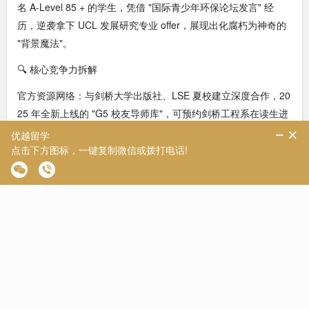
名 A-Level 85 + 的学生，凭借 "国际青少年环保论坛发言" 经
历，逆袭拿下 UCL 发展研究专业 offer，展现出化腐朽为神奇的
"背景魔法"。​
🔍 核心竞争力拆解​
官方资源网络：与剑桥大学出版社、LSE 夏校建立深度合作，20
25 年全新上线的 "G5 校友导师库"，可预约剑桥工程系在读生进
行专业方向咨询，帮助南京学生破解 "选错专业" 的困惑。​
故事化文书策略：文书团队擅长将学生会经历与领导力培养、家
庭经商背景与商业思维塑造相结合。曾为南京某中学申请社科专
业的学生，将社区志愿服务经历转化为 "基层治理创新" 案例，成
功打动 UCL 招生官。​
软背景增值服务：提供 "LSE 线上科研营"" 牛津学术写作课 "等官