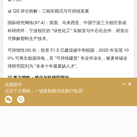
📊 QS 评分拆解：三校区模式与可持续发展
国际研究网络(97.4)：英国、马来西亚、中国宁波三大校区形成
科研闭环，宁波校区的 "绿色化工" 实验室与中石化合作，研发出
可降解塑料生产技术。
可持续性(92.9)：投资 £1.5 亿建设碳中和校园，2025 年实现 10
0% 可再生能源供电，其 "可持续建筑" 专业毕业生，被麦肯锡全
球研究院列为 "未来十年最紧缺人才"。
💡 复兴策略：就业与科研双驱动
绿色科技布局：新建绿色能源实验室，与 BP 合作开发氢能源项
目，获英国政府 £800 万专项基金，相关专业申请量同比增长 18
0%。
终身职业支持：毕业生可随时回校参加职业规划讲座、模拟面
试，甚至使用校内招聘系统。2024 届毕业生中，35 岁以上校友
仍有 42% 使用该服务。