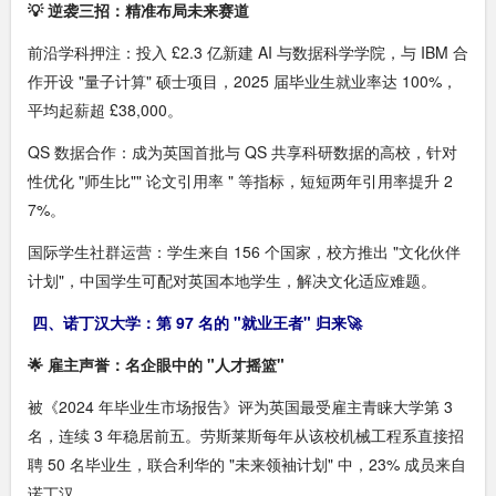
💡 逆袭三招：精准布局未来赛道
前沿学科押注：投入 £2.3 亿新建 AI 与数据科学学院，与 IBM 合
作开设 "量子计算" 硕士项目，2025 届毕业生就业率达 100%，
平均起薪超 £38,000。
QS 数据合作：成为英国首批与 QS 共享科研数据的高校，针对
性优化 "师生比"" 论文引用率 " 等指标，短短两年引用率提升 2
7%。
国际学生社群运营：学生来自 156 个国家，校方推出 "文化伙伴
计划"，中国学生可配对英国本地学生，解决文化适应难题。
四、诺丁汉大学：第 97 名的 "就业王者" 归来🚀
🌟 雇主声誉：名企眼中的 "人才摇篮"
被《2024 年毕业生市场报告》评为英国最受雇主青睐大学第 3
名，连续 3 年稳居前五。劳斯莱斯每年从该校机械工程系直接招
聘 50 名毕业生，联合利华的 "未来领袖计划" 中，23% 成员来自
诺丁汉。