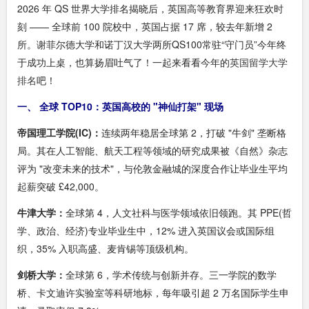
2026 年 QS 世界大学排名揭晓后，英国高等教育界迎来狂欢时
刻 —— 全球前 100 院校中，英国占据 17 席，较去年新增 2
所。谢菲尔德大学和诺丁汉大学两所QS100常驻“守门员”今年终
于成功上桌，也算扬眉吐气了！一起来看看今年的
英国留学大学
排名
吧！
一、 全球 TOP10：英国高校的 "神仙打架" 现场
帝国理工学院(IC)：
连续两年稳居全球第 2，打破 "牛剑" 垄断格
局。其在人工智能、航天工程等领域的研究成果被《自然》杂志
评为 "改变未来的技术"，与伦敦金融城的深度合作让毕业生平均
起薪突破 £42,000。
牛津大学：
全球第 4，人文社科与医学领域依旧领跑。其 PPE(哲
学、政治、经济)专业毕业生中，12% 进入英国议会或国际组
织，35% 入职高盛、麦肯锡等顶级机构。
剑桥大学：
全球第 6，学术传统与创新并存。三一学院的数学
桥、卡文迪许实验室等科研地标，每年吸引超 2 万名国际学生申