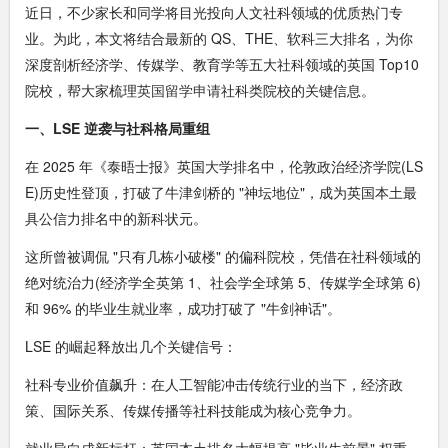
近日，不少家长和同学将目光投向人文社科领域的优质热门专
业。为此，本文将结合最新的 QS、THE、软科三大排名，为你
深度剖析经济学、传媒学、教育学等五大社科领域的英国 Top10
院校，帮大家梳理
英国留学申请
社科类院校的关键信息。
一、LSE 逆袭与社科格局重组
在 2025 年《泰晤士报》英国大学排名中，伦敦政治经济学院(LS
E)历史性登顶，打破了牛津剑桥的 "神坛地位"，成为英国本土最
具公信力排名中的新科状元。
这所曾被调侃 "只有几栋小破楼" 的偏科院校，凭借在社科领域的
绝对统治力(经济学全英第 1、社会学全球第 5、传媒学全球第 6)
和 96% 的毕业生就业率，成功打破了 "牛剑神话"。
LSE 的崛起释放出几个关键信号：
社科专业价值飙升：在人工智能冲击传统行业的当下，经济政
策、国际关系、传媒传播等社科技能成为核心竞争力。
就业导向成新标杆：英国本土排名大幅提高 "毕业生前景" 权重，