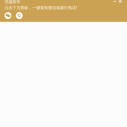
绩点。
五、伦敦国王学院：偏好转向，财经类双非表现亮眼
伦敦国王学院(KCL)的变化更为细微，但其中暗藏 “偏好转向” 的
信号。今年，在财经类双非学校中，如天财、江财、南京审计、
上海立信等，学生获得录取的比例大幅提升。
不过，这一趋势目前主要集中在财经领域，其他专业尤其是商学
院与传媒学院依旧保持较高的申请门槛。社科专业门槛整体有所
下降，目前学校仍在补录阶段，说明整体申请人数未达预期，未
来可能会进一步释放名额。KCL 或许在 26 Fall 会更偏向 “错峰招
生”，给中后期申请者提供更多窗口，但整体质量把控不会明显下
调。优越留学建议财经类双非背景的同学可以重点关注 KCL 的相
关专业，合理安排申请时间。
六、曼彻斯特大学：告别 “慢大” 称号，迎来申请窗口期