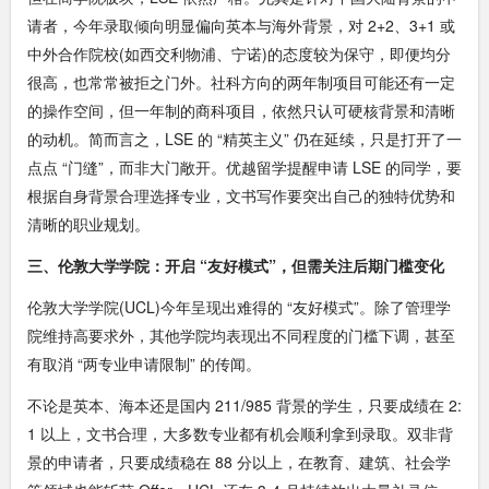
请者，今年录取倾向明显偏向英本与海外背景，对 2+2、3+1 或
中外合作院校(如西交利物浦、宁诺)的态度较为保守，即便均分
很高，也常常被拒之门外。社科方向的两年制项目可能还有一定
的操作空间，但一年制的商科项目，依然只认可硬核背景和清晰
的动机。简而言之，LSE 的 “精英主义” 仍在延续，只是打开了一
点点 “门缝”，而非大门敞开。优越留学提醒申请 LSE 的同学，要
根据自身背景合理选择专业，文书写作要突出自己的独特优势和
清晰的职业规划。
三、伦敦大学学院：开启 “友好模式”，但需关注后期门槛变化
伦敦大学学院(UCL)今年呈现出难得的 “友好模式”。除了管理学
院维持高要求外，其他学院均表现出不同程度的门槛下调，甚至
有取消 “两专业申请限制” 的传闻。
不论是英本、海本还是国内 211/985 背景的学生，只要成绩在 2:
1 以上，文书合理，大多数专业都有机会顺利拿到录取。双非背
景的申请者，只要成绩稳在 88 分以上，在教育、建筑、社会学