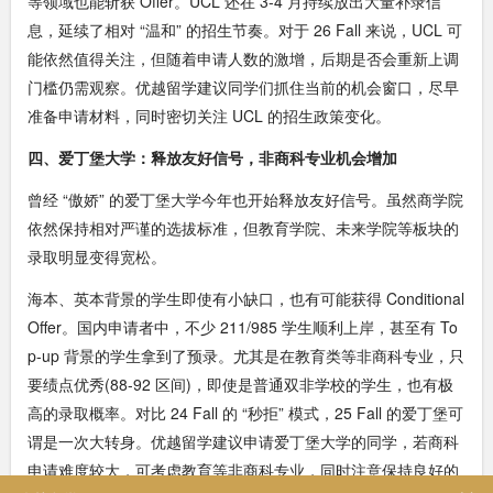
等领域也能斩获 Offer。UCL 还在 3-4 月持续放出大量补录信
息，延续了相对 “温和” 的招生节奏。对于 26 Fall 来说，UCL 可
能依然值得关注，但随着申请人数的激增，后期是否会重新上调
门槛仍需观察。优越留学建议同学们抓住当前的机会窗口，尽早
准备申请材料，同时密切关注 UCL 的招生政策变化。
四、爱丁堡大学：释放友好信号，非商科专业机会增加
曾经 “傲娇” 的爱丁堡大学今年也开始释放友好信号。虽然商学院
依然保持相对严谨的选拔标准，但教育学院、未来学院等板块的
录取明显变得宽松。
海本、英本背景的学生即使有小缺口，也有可能获得 Conditional
Offer。国内申请者中，不少 211/985 学生顺利上岸，甚至有 To
p-up 背景的学生拿到了预录。尤其是在教育类等非商科专业，只
要绩点优秀(88-92 区间)，即使是普通双非学校的学生，也有极
高的录取概率。对比 24 Fall 的 “秒拒” 模式，25 Fall 的爱丁堡可
谓是一次大转身。优越留学建议申请爱丁堡大学的同学，若商科
申请难度较大，可考虑教育等非商科专业，同时注意保持良好的