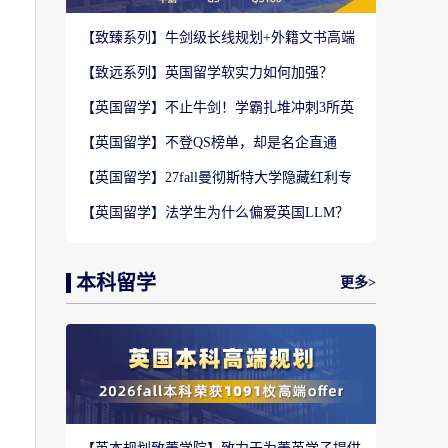
【致臻系列】牛剑级长线规划+外籍文书高端
定制，助力冲刺名校硕士offer！
【致远系列】英国留学软实力如何加强？
2027-28fall精准定制背景提升！
【英国留学】不止牛剑！学霸扎堆冲刺3所英
国顶尖院校，申请难度不输牛津剑桥
【英国留学】不登QS榜单，却是名企直通
车？这3所英国商学院业内香饽饽！
【英国留学】27fall曼彻斯特大学隐藏红利专
业盘点，商科/计算机/社科全覆盖捡漏
【英国留学】法学生为什么偏爱英国LLM？
G5+王爱曼华法学院全梯队解析
本科留学
更多>