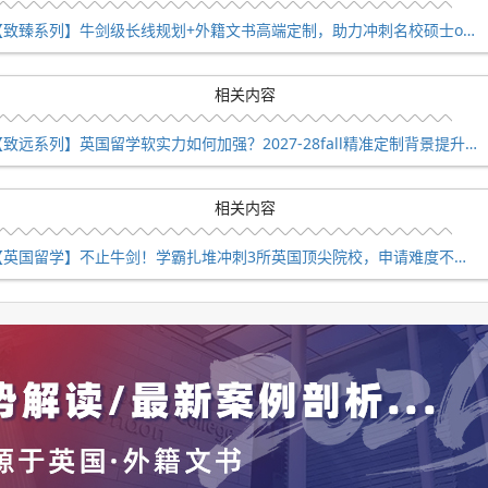
【致臻系列】牛剑级长线规划+外籍文书高端定制，助力冲刺名校硕士offer！
相关内容
【致远系列】英国留学软实力如何加强？2027-28fall精准定制背景提升！
相关内容
L伦敦大学学院以外，唯一一个超过30%的。
【英国留学】不止牛剑！学霸扎堆冲刺3所英国顶尖院校，申请难度不输牛津剑桥
学准备得都很充分，所以录取率才偏高。实际上并非如此!剑桥大
000+!
剑桥大学最难申的专业，其录取率都超过了10%!
都只有5%左右。部分研究型硕士录取率甚至低至3%。这样一