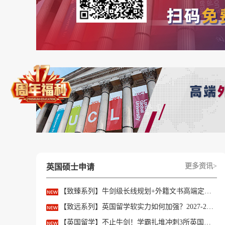
CPGS 法律研究 98%
医学硕士研究实践 98%
CPGS 经济学 96%
硕士咨询 91%
教育硕士 (PACES-MEd) ~75%
生物科学硕士 88%
临床科学硕士 84%
更多资讯>
英国硕士申请
拉丁美洲研究硕士 83%
【致臻系列】牛剑级长线规划+外籍文书高端定制，助力冲刺名校硕士offer！
教育硕士 80%
【致远系列】英国留学软实力如何加强？2027-28fall精准定制背景提升！
【英国留学】不止牛剑！学霸扎堆冲刺3所英国顶尖院校，申请难度不输牛津剑桥