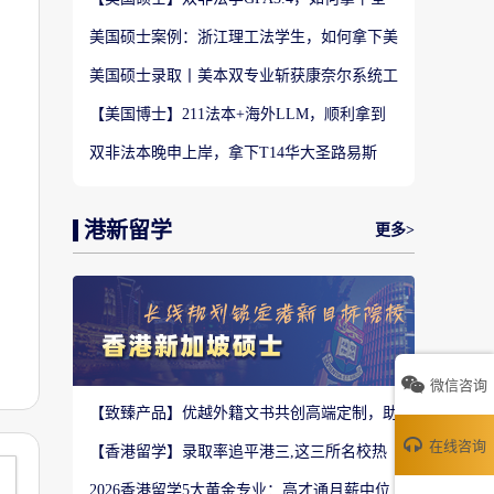
美TOP28南加州大学LLM?
美国硕士案例：浙江理工法学生，如何拿下美
国TOP20名校LLM录取？
美国硕士录取丨美本双专业斩获康奈尔系统工
程 M.Eng Offer
【美国博士】211法本+海外LLM，顺利拿到
福特汉姆法学JD博士offer！
双非法本晚申上岸，拿下T14华大圣路易斯
LLM+3万美金奖学金！
港新留学
更多>
微信咨询
【致臻产品】优越外籍文书共创高端定制，助
力香港Top3 offer！
在线咨询
【香港留学】录取率追平港三,这三所名校热
度严重溢价申请别盲目跟风
2026香港留学5大黄金专业：高才通月薪中位