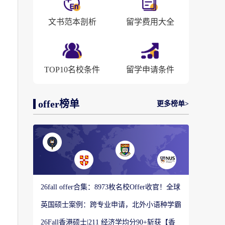
文书范本剖析
留学费用大全
TOP10名校条件
留学申请条件
offer榜单
更多榜单>
26fall offer合集：8973枚名校Offer收官！全球
顶尖院校录取战绩出炉
英国硕士案例：跨专业申请，北外小语种学霸
如何圆梦剑桥大学教育硕士？
26Fall香港硕士|211 经济学均分90+斩获【香