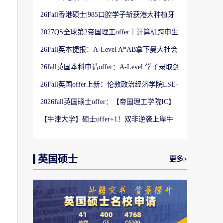
港大学】商科Offer
26Fall香港硕士|985口腔学子斩获港大种植牙
科硕士Offer
2027QS全球第2帝国理工offer｜计算机跨申生
物机器人实录
26Fall英本捷报：A-Level A*AB拿下曼大社会
学与数据分析offer！
26fall英国本科申请offer：A-Level 学子录取剑
桥大学工程学专业
26Fall英国offer上新：伦敦政治经济学院LSE-
金融与风险硕士
2026fall英国硕士offer：【帝国理工学院IC】
应用机器学习专业
【牛津大学】硕士offer+1！双非逆袭上岸牛
津宗教研究专业
英国硕士
更多>