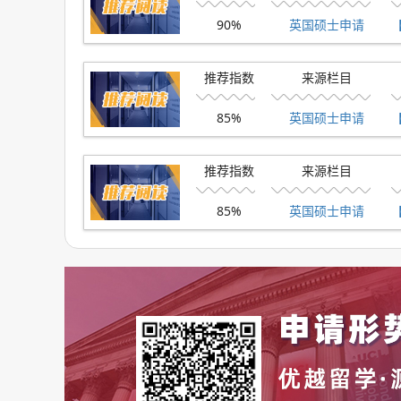
PgDip 健康研究 83%
90%
英国硕士申请
希腊语和/或拉丁语语言和文学硕士 81%
推荐指数
来源栏目
睡眠医学硕士 81%
85%
英国硕士申请
三、剑桥大学(University of Cambridge)
推荐指数
来源栏目
都说剑桥申请难，但其硕士录取率是G5中除UC
85%
英国硕士申请
有些同学可能认为是申请剑桥的人数少，这些同
学申请人数也超过3万!比牛津的申请人数多了整整4
除了整体录取率高以外，在专业录取上非常友好。
要知道，其他G5院校，难申请的专业录取率基本
看，剑桥真的算是比较友好的了。
剑桥大学录取率高的专业(机翻)：