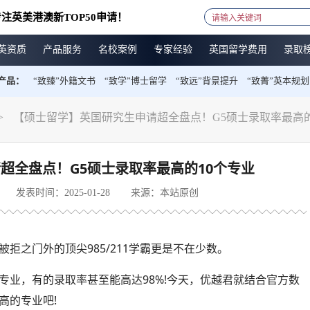
注英美港澳新TOP50申请！
英资质
产品服务
名校案例
专家经验
英国留学费用
录取
产品：
“致臻”外籍文书
“致学”博士留学
“致远”背景提升
“致菁”英本规划
>
【硕士留学】英国研究生申请超全盘点！G5硕士录取率最高的
超全盘点！G5硕士录取率最高的10个专业
发表时间：2025-01-28
来源：本站原创
拒之门外的顶尖985/211学霸更是不在少数。
专业，有的录取率甚至能高达98%!今天，优越君就结合官方数
高的专业吧!