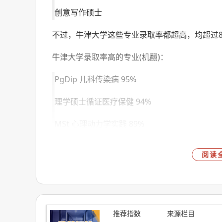
创意写作硕士
不过，牛津大学这些专业录取率都超高，均超过8
牛津大学录取率高的专业(机翻)：
PgDip 儿科传染病 95%
理学硕士循证医疗保健 94%
MSt 心理动力学实践 89%
PgCert 生态调查技术 88%
阅读
理学硕士英语地方历史 88%
理学硕士学与教 87%
硕士专业项目管理 84%
推荐指数
来源栏目