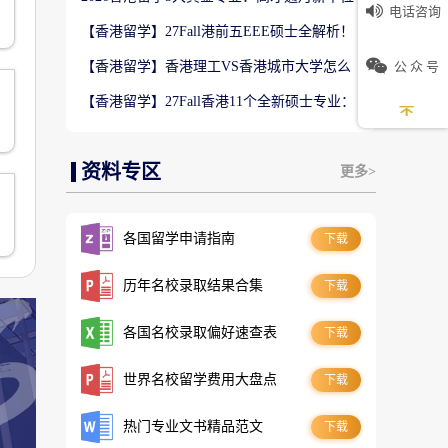
电话咨询
数5万！普通人留港高薪赛道
【香港留学】27Fall港前五EEE硕士全解析！
难度梯队+录取偏好完整梳理
公 众 号
【香港留学】香港理工VS香港城市大学怎么
选？排名、专业、录取、就业对比
【香港留学】27Fall香港11个全新硕士专业：
是扩招噱头还是逆袭名校黄金红利？
资料专区
更多>
各国留学申请指南
下载
历年名校录取结果合集
下载
各国名校录取偏好速查表
下载
世界名校留学费用大盘点
下载
热门专业文书精品范文
下载