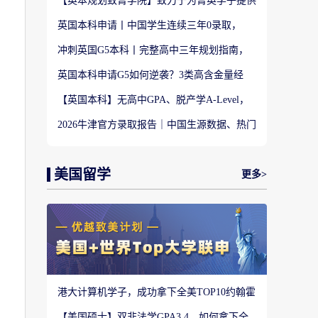
【英本规划致菁学院】致力于为菁英学子提供
定制式升学规划服务！
英国本科申请丨中国学生连续三年0录取，
LSE这些专业为什么难申？
冲刺英国G5本科丨完整高中三年规划指南，
避开 90% 申请者踩过的坑
英国本科申请G5如何逆袭？3类高含金量经
历，快速拉开文书差距
【英国本科】无高中GPA、脱产学A-Level，
还能冲刺英国顶尖名校吗?
2026牛津官方录取报告｜中国生源数据、热门
专业难度与申请策略
美国留学
更多>
港大计算机学子，成功拿下全美TOP10约翰霍
普金斯大学CS硕士
【美国硕士】双非法学GPA3.4，如何拿下全