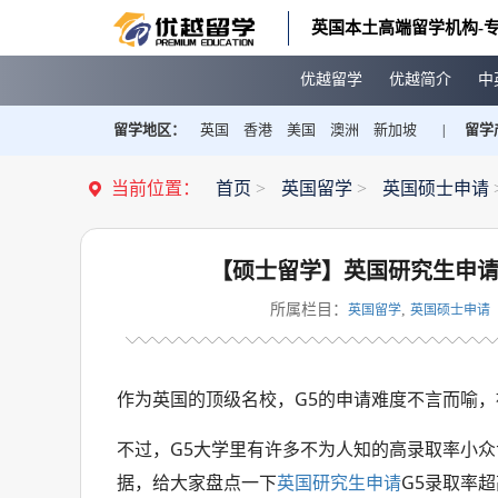
英国本土高端留学机构-专
优越留学
优越简介
中
留学地区：
英国
香港
美国
澳洲
新加坡
留学
|
当前位置：
首页
>
英国留学
>
英国硕士申请
【硕士留学】英国研究生申请
所属栏目：
,
英国留学
英国硕士申请
作为英国的顶级名校，G5的申请难度不言而喻，被
不过，G5大学里有许多不为人知的高录取率小众
据，给大家盘点一下
英国研究生申请
G5录取率超