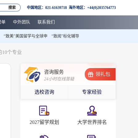
搜索
中国地区：021-61639718 海外地区：+44(0)2035764773
榜单
中外团队
联系我们
“致美”美国留学与全球申
“致阅”标化辅导
10个专业
咨询服务
领礼包
24小时在线答疑
选校咨询
专家经验
2027留学规划
大学世界排名