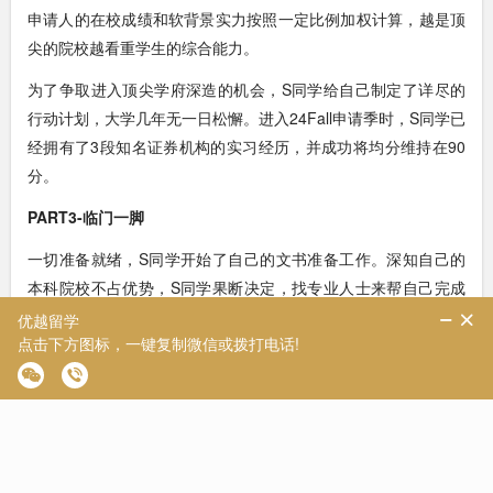
申请人的在校成绩和软背景实力按照一定比例加权计算，越是顶
尖的院校越看重学生的综合能力。
为了争取进入顶尖学府深造的机会，S同学给自己制定了详尽的
行动计划，大学几年无一日松懈。进入24Fall申请季时，S同学已
经拥有了3段知名证券机构的实习经历，并成功将均分维持在90
分。
PART3-临门一脚
一切准备就绪，S同学开始了自己的文书准备工作。深知自己的
本科院校不占优势，S同学果断决定，找专业人士来帮自己完成
最后的文书创作，这将决定自己是否可以向上一搏。
在各大种草平台反复评估后，S同学初步筛选了几家好评相对较
多的当地留学中介，一一上门咨询后，最终选择了有过同校同专
业申请成功案例的优越留学。
【优越君提示】