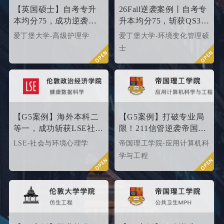
心，覆盖英、美、港、澳、
【英国硕士】自考专升
26Fall逆袭案例丨自考专
新等留学多地域，包含本科/
本均分75，成功逆袭
升本均分75，斩获QS35
硕士留学全套申请服务，旨
QS34爱丁堡高级护理硕
爱丁堡高级护理硕士！
爱丁堡大学-高级护理学
爱丁堡大学-环境变化管理硕
在帮助更多学生拿下理想院
士
士
校offer！叩响世界名校大
门，从外籍文书高端定制开
始！
【G5案例】海外本科二
【G5案例】打破专业局
等一，成功斩获LSE社会
限！211信管逆袭帝国理
与环境心理学硕士
工G5硬核计算机专业
LSE-社会与环境心理学
帝国理工学院-应用计算机科
Offer！
学与工程