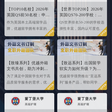
【TOP10名校】2026年
【世界TOP200】2026年
英国QS前50名校：申请
英国QS70-200学校：申
条件终极大盘点！
请条件大盘点
作为英国本土高端留学品
QS世界排名50-200的学校选
牌，优越留学拥有丰富的名
择性丰富，国内认可度也很
校申请成功案例，借此篇文
高，所以今天优越就来给大
章为大家盘点英国top 10名
家盘点一下25fallQS前50-
校2024年申请条件，给正在
000内英国院校的申请条件
准备25fall硕士申请的同学
如何。
们提供有力参考。
【致臻系列】优越外籍
【致远系列】出国留学
文书共创，助力冲刺世
软实力如何升级？为
界名校硕士offer！
2026/2027fall冲刺度身定
为了满足中国留学生对于高
优越留学强势推出“至远系
制！
品质留学服务的需求，优越
列”服务产品，帮助同学们
留学推出了更适合世界名校
针对性地提升软背景。
申请需求的“致臻”系列留学
服务产品。该留学服务产品
以外籍文书高端定制为核