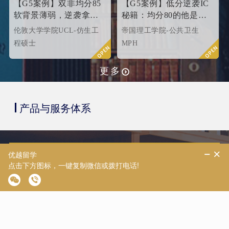
【G5案例】双非均分85
【G5案例】低分逆袭IC
软背景薄弱，逆袭拿下
秘籍：均分80的他是这
UCL伦敦大学学院
样打动招生官的
伦敦大学学院UCL-仿生工
帝国理工学院-公共卫生
offer！
程硕士
MPH
更多
产品与服务体系
致臻系列
优越外籍文书高端定制，冲刺世界名校硕士offer!
优越留学推出"致臻"系列留学服务产品，满足高品质留
学需求，核心是外籍文书高端定制，覆盖多地域，含本
科/硕士全套申请服务。