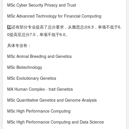
MSc Cyber Security Privacy and Trust
MSc Advanced Technology for Financial Computing
2️⃣还有部分专业提高了总分要求，从雅思总分6.5，单项不低于6.
0提高至总分7.0，单项不低于6.0。
具体专业有：
MSc Animal Breeding and Genetics
MSc Biotechnology
MSc Evolutionary Genetics
MA Human Complex - trait Genetics
MSc Quantitative Genetics and Genome Analysis
MSc High Performance Computing
MSc High Performance Computing and Data Science