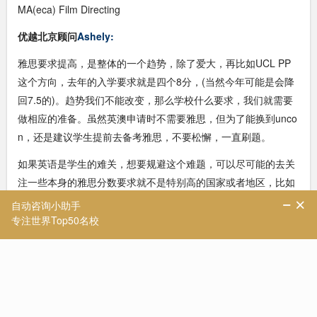
MA(eca) Film Directing
优越北京顾问
Ashely:
雅思要求提高，是整体的一个趋势，除了爱大，再比如UCL PP
这个方向，去年的入学要求就是四个8分，(当然今年可能是会降
回7.5的)。趋势我们不能改变，那么学校什么要求，我们就需要
做相应的准备。虽然英澳申请时不需要雅思，但为了能换到unco
n，还是建议学生提前去备考雅思，不要松懈，一直刷题。
如果英语是学生的难关，想要规避这个难题，可以尽可能的去关
注一些本身的雅思分数要求就不是特别高的国家或者地区，比如
中国香港，整体来讲雅思还是以6.5分为居多的。
【优越君提示】
想具体了解出国留学申请方案，可以点击
【在线咨询】
，直接与
顾问老师一对一交流
4、南安普顿大学