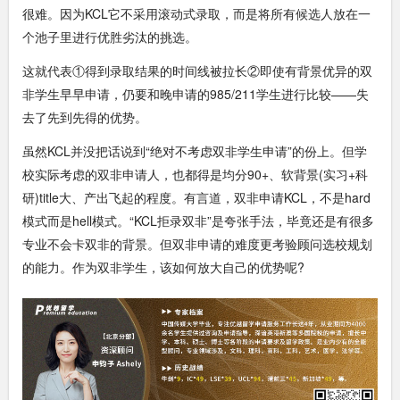
很难。因为KCL它不采用滚动式录取，而是将所有候选人放在一
个池子里进行优胜劣汰的挑选。
这就代表①得到录取结果的时间线被拉长②即使有背景优异的双
非学生早早申请，仍要和晚申请的985/211学生进行比较——失
去了先到先得的优势。
虽然KCL并没把话说到“绝对不考虑双非学生申请”的份上。但学
校实际考虑的双非申请人，也都得是均分90+、软背景(实习+科
研)title大、产出飞起的程度。有言道，双非申请KCL，不是hard
模式而是hell模式。“KCL拒录双非”是夸张手法，毕竟还是有很多
专业不会卡双非的背景。但双非申请的难度更考验顾问选校规划
的能力。作为双非学生，该如何放大自己的优势呢?