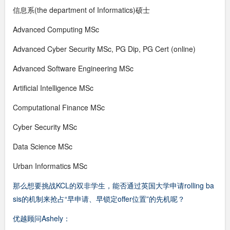
信息系(the department of Informatics)硕士
Advanced Computing MSc
Advanced Cyber Security MSc, PG Dip, PG Cert (online)
Advanced Software Engineering MSc
Artificial Intelligence MSc
Computational Finance MSc
Cyber Security MSc
Data Science MSc
Urban Informatics MSc
那么想要挑战KCL的双非学生，能否通过英国大学申请rolling ba
sis的机制来抢占“早申请、早锁定offer位置”的先机呢？
优越顾问Ashely：