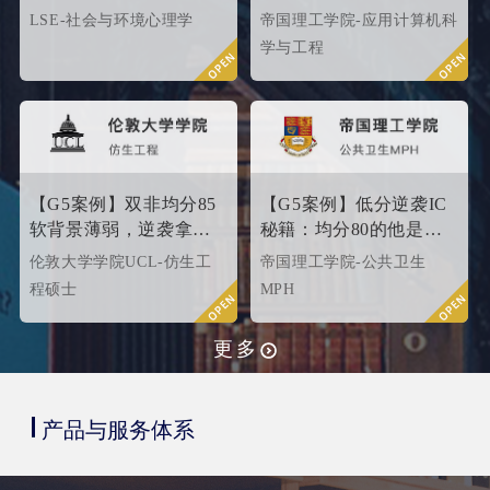
与环境心理学硕士
工G5硬核计算机专业
LSE-社会与环境心理学
帝国理工学院-应用计算机科
Offer！
学与工程
【G5案例】双非均分85
【G5案例】低分逆袭IC
软背景薄弱，逆袭拿下
秘籍：均分80的他是这
UCL伦敦大学学院
样打动招生官的
伦敦大学学院UCL-仿生工
帝国理工学院-公共卫生
offer！
程硕士
MPH
更多
产品与服务体系