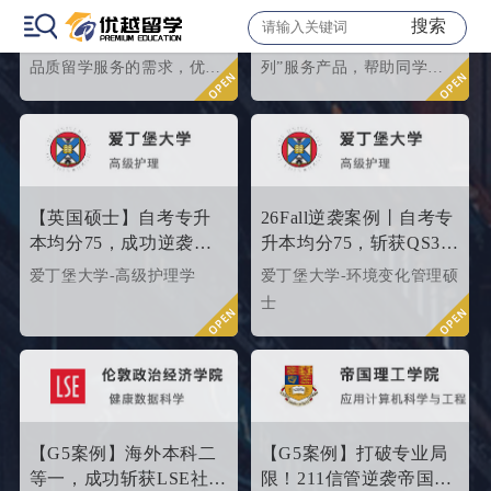
文书共创，助力冲刺世
软实力如何升级？为
搜索
界名校硕士offer！
2026/2027fall冲刺度身定
为了满足中国留学生对于高
优越留学强势推出“至远系
制！
品质留学服务的需求，优越
列”服务产品，帮助同学们
留学推出了更适合世界名校
针对性地提升软背景。
申请需求的“致臻”系列留学
服务产品。该留学服务产品
以外籍文书高端定制为核
心，覆盖英、美、港、澳、
【英国硕士】自考专升
26Fall逆袭案例丨自考专
新等留学多地域，包含本科/
本均分75，成功逆袭
升本均分75，斩获QS35
硕士留学全套申请服务，旨
QS34爱丁堡高级护理硕
爱丁堡高级护理硕士！
爱丁堡大学-高级护理学
爱丁堡大学-环境变化管理硕
在帮助更多学生拿下理想院
士
士
校offer！叩响世界名校大
门，从外籍文书高端定制开
始！
【G5案例】海外本科二
【G5案例】打破专业局
等一，成功斩获LSE社会
限！211信管逆袭帝国理