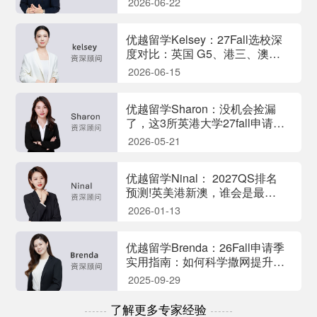
2026-06-22
优越留学Kelsey：27Fall选校深
度对比：英国 G5、港三、澳洲
顶尖院校怎么选?
2026-06-15
优越留学Sharon：没机会捡漏
了，这3所英港大学27fall申请难
度飙升!
2026-05-21
优越留学Ninal： 2027QS排名
预测!英美港新澳，谁会是最大
赢家？
2026-01-13
优越留学Brenda：26Fall申请季
实用指南：如何科学撒网提升名
校录取率？
2025-09-29
了解更多专家经验