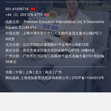
021-61639718
+44（0）203 576 4773
伦敦总部： Premium Education International Ltd, 8 Devonshire
Square, EC2M 4YJ
中国总部：上海市浦东新区世纪大道88号金茂大厦办公楼2号门
402室
北京分部：北京市朝阳区建国路91号金地中心B座15层
南京分部：南京市秦淮区南京国际金融中心IFCX 16楼HI室
广州分部：广州市天河区珠江东路28号越秀金融大厦2701房自编
08单元
伦敦
|
中国
|
上海
|
北京
|
南京
|
广州
网站版权 上海优悦教育信息咨询有限公司 |
沪ICP备11002313号