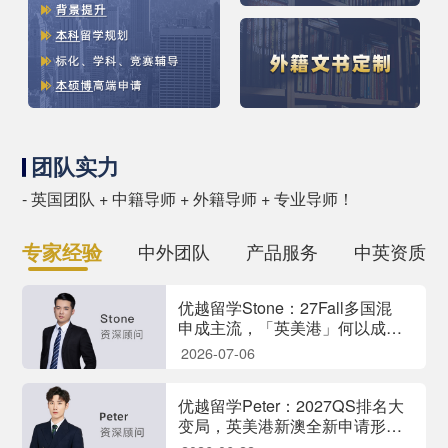
团队实力
- 英国团队 + 中籍导师 + 外籍导师 + 专业导师！
专家经验
中外团队
产品服务
中英资质
优越留学Stone：27Fall多国混
申成主流，「英美港」何以成
为“铁三角”组合？
2026-07-06
优越留学Peter：2027QS排名大
变局，英美港新澳全新申请形势
深度解析