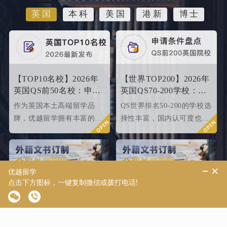
英国
本科
美国
港新
博士
【TOP10名校】2026年
【世界TOP200】2026年
英国QS前50名校：申请
英国QS70-200学校：申
条件终极大盘点！
请条件大盘点
作为英国本土高端留学品
QS世界排名50-200的学校选
牌，优越留学拥有丰富的名
择性丰富，国内认可度也很
校申请成功案例，借此篇文
高，所以今天优越就来给大
章为大家盘点英国top 10名
家盘点一下25fallQS前50-
校2024年申请条件，给正在
000内英国院校的申请条件
准备25fall硕士申请的同学
如何。
们提供有力参考。
【致臻系列】优越外籍
【致远系列】出国留学
文书共创，助力冲刺世
软实力如何升级？为
界名校硕士offer！
2026/2027fall冲刺度身定
为了满足中国留学生对于高
优越留学强势推出“至远系
制！
品质留学服务的需求，优越
列”服务产品，帮助同学们