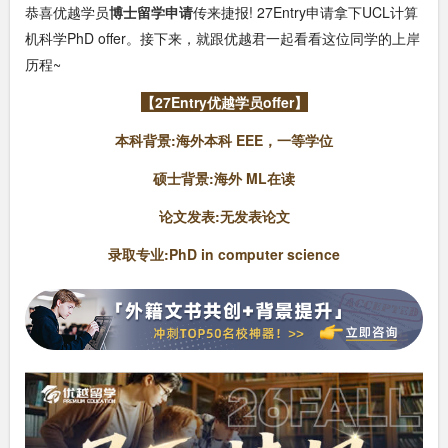
恭喜优越学员
博士留学申请
传来捷报! 27Entry申请拿下UCL计算
机科学PhD offer。接下来，就跟优越君一起看看这位同学的上岸
历程~
【
27Entry
优越学员offer】
本科背景:海外本科 EEE，一等学位
硕士背景:海外 ML在读
论文发表:无发表论文
录取专业:PhD in computer science