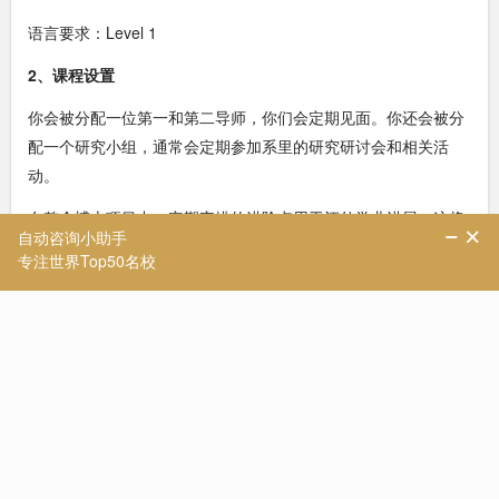
语言要求：Level 1
2、课程设置
你会被分配一位第一和第二导师，你们会定期见面。你还会被分
配一个研究小组，通常会定期参加系里的研究研讨会和相关活
动。
在整个博士项目中，定期安排的进阶点用于评估学业进展。这将
包括一年级口试、转学/升级以及期末口试。
这些都是有用的反馈机会，让你展示对文献的理解、研究进展，
最终完成最终论文和研究。每次口试，你都需要提交一份详细的
工作报告，并参加与导师和/或外部学者/专家的“口头考试”。
在研究学位期间，你将定期与主导师会面，同时与副导师保持联
系并参与小组会议。全日制学习应每周35-40小时;兼职按比例计
费。
研究领域与结构