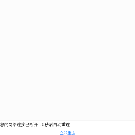
优越教育
英国本土高端留学机构-专注全球TOP50申请!
021-61639718
+44（0）203 576 4773
伦敦总部： Premium Education International Ltd, 8 Devonshire
Square, EC2M 4YJ
中国总部：上海市浦东新区世纪大道88号金茂大厦办公楼2号门
402室
北京分部：北京市朝阳区建国路91号金地中心B座15层
南京分部：南京市秦淮区南京国际金融中心IFCX 16楼HI室
广州分部：广州市天河区珠江东路28号越秀金融大厦2701房自编
08单元
伦敦
|
中国
|
上海
|
北京
|
南京
|
广州
网站版权 上海优悦教育信息咨询有限公司 |
沪ICP备11002313号