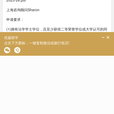
2025-26.pdf
上海咨询顾问Sharon
申请要求：
(1)拥有法学学士学位，且至少获得二等荣誉学位或大学认可的同
等学历;或(2)拥有法律以外的学科学位，且至少获得大学认可的
二等荣誉学位，并具备至少两年相关经验或专业资格;或(3)已获
得英格兰和威尔士联合专业考试或本大学的通用专业考试证书，
前提是同时获得本大学或其他同等认可机构的二级荣誉学位或同
等标准的资格;(4)雅思7.0，托福100分
3、院校介绍
香港大学(The University of Hong Kong)，简称“港大”(HKU)，是
中国香港的一所综合性、国际化公立研究型大学，有亚洲“常春
藤”之称。2026年QS排名第11位。文学院是香港大学(HKU)的旗
舰学院之一，也是国际知名且领先的人文学科学院。在《新闻与
世界报道》2025-2026年度全球最佳大学排名中，它在亚洲第