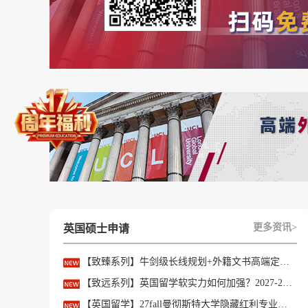
🔴2025-2026 U.S.News排名 No.5
🔵
2025 THE泰晤士排名 No.5
🔵2024 ARWU软科排名 No.4
好啦，今天的分享就到这里。如果你想在申请剑
以上是【26fall【剑桥大学】offer+1：海
榜单
】、【
名校案例
】相关资讯可前往【
优越留
文书写作、背景提升、方案定制一套搞定！点击
更多资讯>
英国硕士申请
【致臻系列】牛剑级长线规划+外籍文书高端定制，助力冲刺名校硕士offer！
【致远系列】英国留学软实力如何加强？2027-28fall精准定制背景提升！
【英国留学】27fall曼彻斯特大学隐藏红利专业盘点，商科/计算机/社科全覆盖捡漏