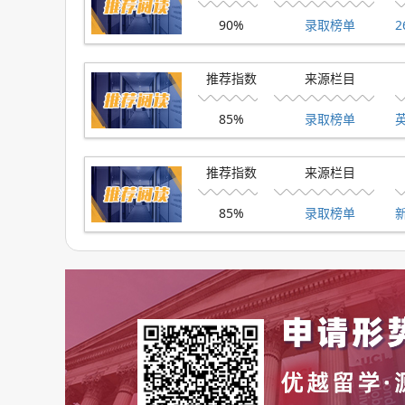
雅思要求7.5，单项7.0
90%
录取榜单
2
想了解更多英国院校录取案例及干货文章，请
推荐指数
来源栏目
想评估自身申请成功几率，
请添加微信号
youyu
85%
录取榜单
三、院校介绍
推荐指数
来源栏目
剑桥大学(University of Cambridg
型大学。学校是罗素大学集团、全球大学校长论
85%
录取榜单
医疗伙伴联盟成员，衍育了科技聚集地“硅沼”，被誉
此外，剑桥大学采取独特的“学院制度”和“导师
样高水平的精英式教育可以使剑桥学子享受到最
核心排名：
🔴
2026 QS排名 No.6