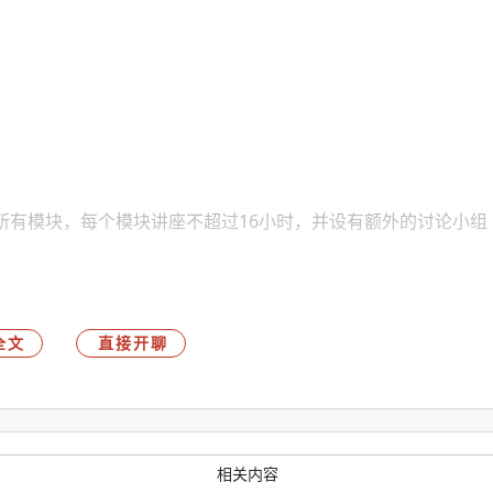
。
所有模块，每个模块讲座不超过16小时，并设有额外的讨论小组
业还是非预见笔试。学生可选择通过无形笔试评估的其他模块。
与技术，包含商业管理和创新方向，涵盖了发现和开发过程中的
全文
直接开聊
学位，并具备微型或纳米技术相关的相关研究经验。
相关内容