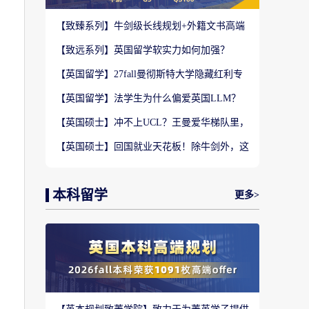
【致臻系列】牛剑级长线规划+外籍文书高端
定制，助力冲刺名校硕士offer！
【致远系列】英国留学软实力如何加强？
2027-28fall精准定制背景提升！
【英国留学】27fall曼彻斯特大学隐藏红利专
业盘点，商科/计算机/社科全覆盖捡漏
【英国留学】法学生为什么偏爱英国LLM？
G5+王爱曼华法学院全梯队解析
【英国硕士】冲不上UCL？王曼爱华梯队里，
曼彻斯特大学才是均衡优选
【英国硕士】回国就业天花板！除牛剑外，这
5所英国名校企业抢着要
本科留学
更多>