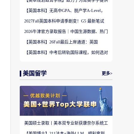
【英本规划致菁学院】致力于为菁英学子提供
定制式升学规划服务！
【英国本科】无高中GPA、脱产学A-Level，
还能冲刺英国顶尖名校吗?
2027Fall英国本科申请季剧变！G5 最新笔试
要求完整盘点
2026牛津官方录取报告｜中国生源数据、热门
专业难度与申请策略
【英国本科】26Fall最后上岸通道：英国
UCAS Clearing补录完整实操攻略
【英国本科】中考后转轨国际课程，如何选对
体系，赢在规划？
美国留学
更多>
美国硕士录取丨美本双专业斩获康奈尔系统工
程 M.Eng Offer
【美国博士】211法本+海外LLM，顺利拿到