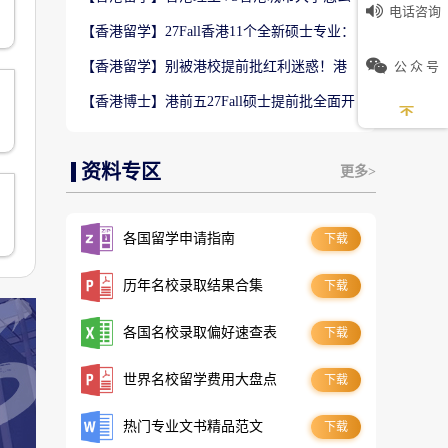
电话咨询
选？排名、专业、录取、就业对比
【香港留学】27Fall香港11个全新硕士专业：
是扩招噱头还是逆袭名校黄金红利？
公 众 号
【香港留学】别被港校提前批红利迷惑！港
大/港科/港理工申请逻辑拆解
【香港博士】港前五27Fall硕士提前批全面开
启，港大最早7.24截止！
资料专区
更多>
各国留学申请指南
下载
历年名校录取结果合集
下载
这
各国名校录取偏好速查表
下载
世界名校留学费用大盘点
下载
热门专业文书精品范文
下载