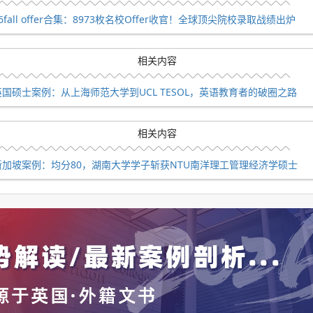
6fall offer合集：8973枚名校Offer收官！全球顶尖院校录取战绩出炉
点击查看：
《
英国硕士申请专栏
》
相关内容
e40288
，或直接拨打电话预约专业顾问：
021-61639718
。
英国硕士案例：从上海师范大学到UCL TESOL，英语教育者的破圈之路
相关内容
e)，简称“剑桥”，是一所坐落于英国剑桥郡剑桥市采用传统学院制的顶尖研究
坛、全球大学高研院联盟、国际应用科技开发协作网、剑桥大学
新加坡案例：均分80，湖南大学学子斩获NTU南洋理工管理经济学硕士
为“金三角名校”、“G5大学”。
制度”，每个学院高度自治，带领学生的是各个领域的专家教授，
好的教育。