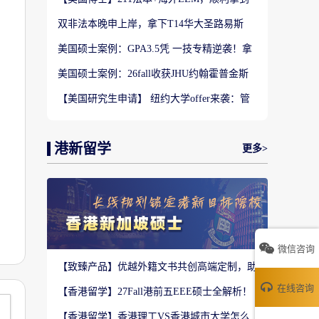
福特汉姆法学JD博士offer！
双非法本晚申上岸，拿下T14华大圣路易斯
LLM+3万美金奖学金！
美国硕士案例：GPA3.5凭 一技专精逆袭！拿
下宾大UPenn电气工程硕士offer
美国硕士案例：26fall收获JHU约翰霍普金斯
大学-传媒（数字媒体分支）offer
【美国研究生申请】 纽约大学offer来袭：管
理和分析专业
港新留学
更多>
微信咨询
【致臻产品】优越外籍文书共创高端定制，助
力香港Top3 offer！
在线咨询
【香港留学】27Fall港前五EEE硕士全解析！
难度梯队+录取偏好完整梳理
【香港留学】香港理工VS香港城市大学怎么