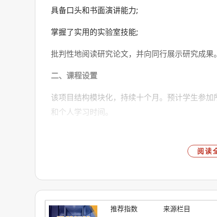
具备口头和书面演讲能力;
掌握了实用的实验室技能;
批判性地阅读研究论文，并向同行展示研究成果
二、课程设置
该项目结构模块化，持续十个月。预计学生参加
和个人学习时间。
学生将接受所有核心模块的评估，无论是课程作
模块通常在前两个学期教授。这些模块涵盖科学
阅读
诸多复杂性。
申请人应获得英国High II.i Honours Degree.
录取者通常拥有物理科学或工程领域的一等荣誉
推荐指数
来源栏目