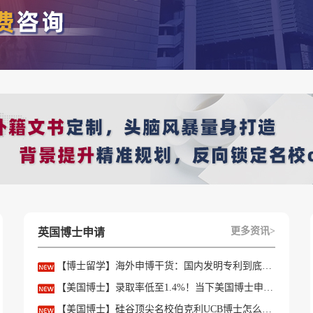
桥大学该专业，或申请英美港新澳名校，但不知道该如何准备。
本拿下微纳米技术企业硕士offer】相关的全部内容，查看更多【
offe
学
】首页！世界名校申请，找优越留学！选校定校、申请规划
【在线咨询】
，优越留学顾问24h在线为您一对一解答！
更多资讯>
英国博士申请
【博士留学】海外申博干货：国内发明专利到底能不能加分？含金量一文讲透
【美国博士】录取率低至1.4%！当下美国博士申请突围完整攻略
【美国博士】硅谷顶尖名校伯克利UCB博士怎么申？专业、语言、资助一文讲透