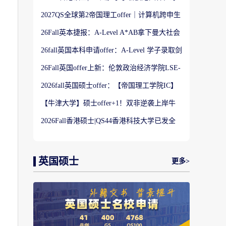
科硕士Offer
2027QS全球第2帝国理工offer｜计算机跨申生
物机器人实录
26Fall英本捷报：A-Level A*AB拿下曼大社会
学与数据分析offer！
26fall英国本科申请offer：A-Level 学子录取剑
桥大学工程学专业
26Fall英国offer上新：伦敦政治经济学院LSE-
金融与风险硕士
2026fall英国硕士offer：【帝国理工学院IC】
应用机器学习专业
【牛津大学】硕士offer+1！双非逆袭上岸牛
津宗教研究专业
2026Fall香港硕士|QS44香港科技大学已发全
球运营硕士offer
英国硕士
更多>