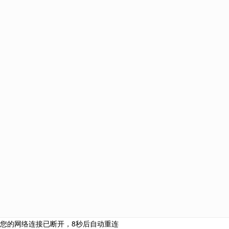
优越教育
藤校导师助力美国TOP30+全球名校高端申请！
021-61639718
+44（0）203 576 4773
伦敦总部： Premium Education International Ltd, 8 Devonshire
Square, EC2M 4YJ
中国总部：上海市浦东新区世纪大道88号金茂大厦办公楼2号门
402室
北京分部：北京市朝阳区建国路91号金地中心B座15层（大望路
地铁站）
南京分部：南京市秦淮区南京国际金融中心IFCX 16楼HI室
广州分部：广州市天河区珠江东路28号越秀金融大厦2701房自编
08单元