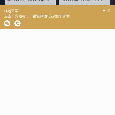
界名校硕士offer！
2026/2027fall冲刺度身定
为了满足中国留学生对于高
优越留学强势推出“至远系
制！
品质留学服务的需求，优越
列”服务产品，帮助同学们
留学推出了更适合世界名校
针对性地提升软背景。
申请需求的“致臻”系列留学
服务产品。该留学服务产品
以外籍文书高端定制为核
心，覆盖英、美、港、澳、
【G5案例】海外本科二
【G5案例】打破专业局
新等留学多地域，包含本科/
等一，成功斩获LSE社会
限！211信管逆袭帝国理
硕士留学全套申请服务，旨
与环境心理学硕士
工G5硬核计算机专业
LSE-社会与环境心理学
帝国理工学院-应用计算机科
在帮助更多学生拿下理想院
Offer！
学与工程
校offer！叩响世界名校大
门，从外籍文书高端定制开
始！
【G5案例】双非均分85
【G5案例】低分逆袭IC
软背景薄弱，逆袭拿下
秘籍：均分80的他是这