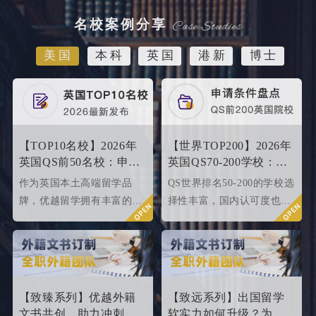
名校案例分享
美国
本科
英国
港新
博士
【TOP10名校】2026年
【世界TOP200】2026年
英国QS前50名校：申请
英国QS70-200学校：申
条件终极大盘点！
请条件大盘点
作为英国本土高端留学品
QS世界排名50-200的学校选
牌，优越留学拥有丰富的名
择性丰富，国内认可度也很
校申请成功案例，借此篇文
高，所以今天优越就来给大
章为大家盘点英国top 10名
家盘点一下25fallQS前50-
校2024年申请条件，给正在
000内英国院校的申请条件
准备25fall硕士申请的同学
如何。
们提供有力参考。
【致臻系列】优越外籍
【致远系列】出国留学
文书共创，助力冲刺世
软实力如何升级？为