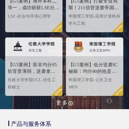
【G5案例】海外本科二
【G5案例】打破专业局
等一，成功斩获LSE社会
限！211信管逆袭帝国理
与环境心理学硕士
工G5硬核计算机专业
LSE-社会与环境心理学
帝国理工学院-应用计算机科
Offer！
学与工程
【G5案例】双非均分85
【G5案例】低分逆袭IC
软背景薄弱，逆袭拿下
秘籍：均分80的他是这
UCL伦敦大学学院
样打动招生官的
伦敦大学学院UCL-仿生工
帝国理工学院-公共卫生
offer！
程硕士
MPH
更多
产品与服务体系