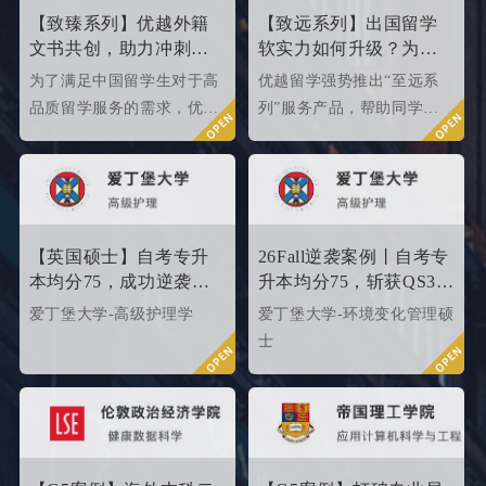
们提供有力参考。
【致臻系列】优越外籍
【致远系列】出国留学
文书共创，助力冲刺世
软实力如何升级？为
界名校硕士offer！
2026/2027fall冲刺度身定
为了满足中国留学生对于高
优越留学强势推出“至远系
制！
品质留学服务的需求，优越
列”服务产品，帮助同学们
留学推出了更适合世界名校
针对性地提升软背景。
申请需求的“致臻”系列留学
服务产品。该留学服务产品
以外籍文书高端定制为核
心，覆盖英、美、港、澳、
【英国硕士】自考专升
26Fall逆袭案例丨自考专
新等留学多地域，包含本科/
本均分75，成功逆袭
升本均分75，斩获QS35
硕士留学全套申请服务，旨
QS34爱丁堡高级护理硕
爱丁堡高级护理硕士！
爱丁堡大学-高级护理学
爱丁堡大学-环境变化管理硕
在帮助更多学生拿下理想院
士
士
校offer！叩响世界名校大
门，从外籍文书高端定制开
始！