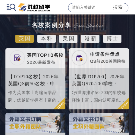
搜索
名校案例分享
英国
本科
美国
港新
博士
【TOP10名校】2026年
【世界TOP200】2026年
英国QS前50名校：申请
英国QS70-200学校：申
条件终极大盘点！
请条件大盘点
作为英国本土高端留学品
QS世界排名50-200的学校选
牌，优越留学拥有丰富的名
择性丰富，国内认可度也很
校申请成功案例，借此篇文
高，所以今天优越就来给大
章为大家盘点英国top 10名
家盘点一下25fallQS前50-
校2024年申请条件，给正在
000内英国院校的申请条件
准备25fall硕士申请的同学
如何。